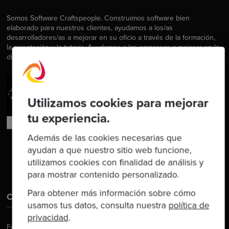
Somos Software Craftspeople. Construimos software bien
elaborado para nuestros clientes, ayudamos a los/as
desarrolladores/as a mejorar en su oficio a través de la formación,
la orientación y la tutoría. Ayudamos a las empresas a mejorar en la
distribución de software.
Utilizamos cookies para mejorar
tu experiencia.
Además de las cookies necesarias que
ayudan a que nuestro sitio web funcione,
utilizamos cookies con finalidad de análisis y
para mostrar contenido personalizado.
Para obtener más información sobre cómo
Contáctanos
usamos tus datos, consulta nuestra
política de
privacidad
.
Email:
hello@codurance.com