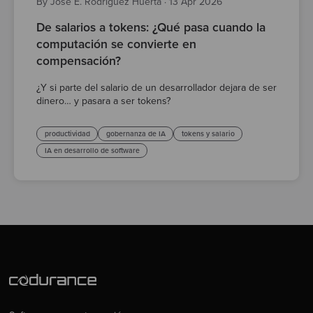
By José E. Rodríguez Huerta
·
13 Apr 2026
De salarios a tokens: ¿Qué pasa cuando la
computación se convierte en
compensación?
¿Y si parte del salario de un desarrollador dejara de ser
dinero… y pasara a ser tokens?
productividad
gobernanza de IA
tokens y salario
IA en desarrollo de software