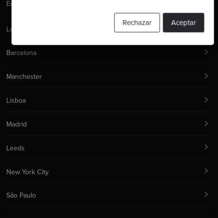
Email:
hello@codurance.com
Rechazar
Aceptar
Londres
Barcelona
Manchester
Lisboa
Madrid
Leeds
New York City
São Paulo