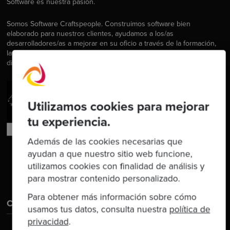
Software es nuestra pasión.
Somos Software Craftspeople. Construimos software bien
elaborado para nuestros clientes, ayudamos a los/as
desarrolladores/as a mejorar en su oficio a través de la formación,
la orientación y la tutoría. Ayudamos a las empresas a mejorar en la
distribución de software.
Utilizamos cookies para mejorar
tu experiencia.
Además de las cookies necesarias que
ayudan a que nuestro sitio web funcione,
utilizamos cookies con finalidad de análisis y
para mostrar contenido personalizado.
Para obtener más información sobre cómo
Contáctanos
usamos tus datos, consulta nuestra
política de
privacidad
.