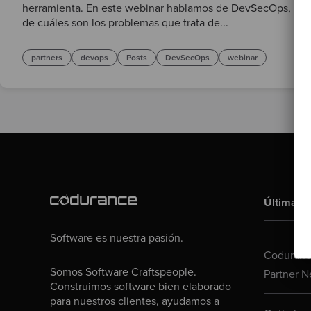
herramienta. En este webinar hablamos de DevSecOps,
de cuáles son los problemas que trata de...
partners
devops
Posts
DevSecOps
webinar
Últimas p
Software es nuestra pasión.
Codurance
Somos Software Craftspeople.
Partner N
Construimos software bien elaborado
para nuestros clientes, ayudamos a