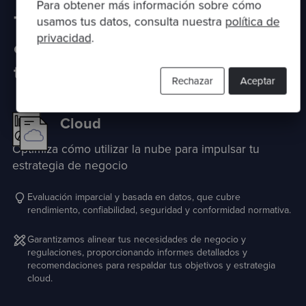
Para obtener más información sobre cómo
También podemos ayudarte a
usamos tus datos, consulta nuestra
política de
privacidad
.
evaluar otras áreas de tu
tecnología
Rechazar
Aceptar
Cloud
Optimiza cómo utilizar la nube para impulsar tu
estrategia de negocio
Evaluación imparcial y basada en datos, que cubre
rendimiento, confiabilidad, seguridad y conformidad normativa.
Garantizamos alinear tus necesidades de negocio y
regulaciones, proporcionando informes detallados y
recomendaciones para respaldar tus objetivos y estrategia
cloud.