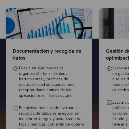
Documentación y recogida de
Gestión d
datos
optimizac
Evalúa en qué medida tu
Examina l
organización ha implantado
de gesti
herramientas y prácticas de
que los d
observabilidad adecuadas para
recopilad
recopilar datos críticos de las
ajustados
aplicaciones e infraestructura.
Esto incl
El objetivo principal de evaluar la
políticas
recogida de datos es asegurar un
cómo se a
monitoreo integral y actualizado de
filtrado y
logs y métricas, con el fin de obtener
revisar s