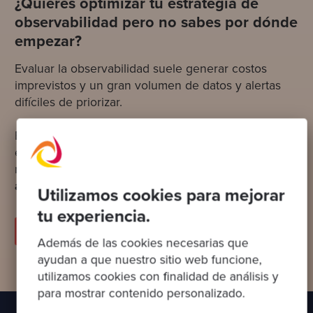
¿Quieres optimizar tu estrategia de
observabilidad pero no sabes por dónde
empezar?
Evaluar la observabilidad suele generar costos
imprevistos y un gran volumen de datos y alertas
difíciles de priorizar.
Existen herramientas que pueden ayudarte, pero
elegir la adecuada y contar con las habilidades
necesarias puede ser un desafío.
Podemos
ayudarte
.
Utilizamos cookies para mejorar
tu experiencia.
Descarga nuestra guía
Además de las cookies necesarias que
ayudan a que nuestro sitio web funcione,
utilizamos cookies con finalidad de análisis y
para mostrar contenido personalizado.