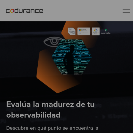
ES
Clientes
Servicios
Buenas prácticas
Sobre nosotros
Evalúa la madurez de tu
observabilidad
Únete al equipo
Descubre en qué punto se encuentra la