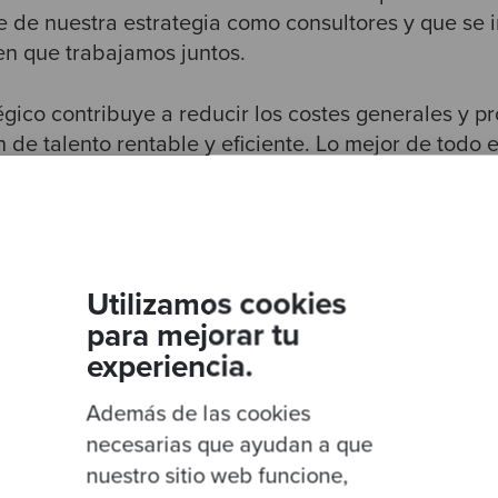
e de nuestra estrategia como consultores y que se
en que trabajamos juntos.
égico contribuye a reducir los costes generales y p
 de talento rentable y eficiente. Lo mejor de todo 
anera inmediata, medir el progreso e implantar es
ganización de una forma orgánica y duradera.
Utilizamos cookies
para mejorar tu
experiencia.
Además de las cookies
necesarias que ayudan a que
nuestro sitio web funcione,