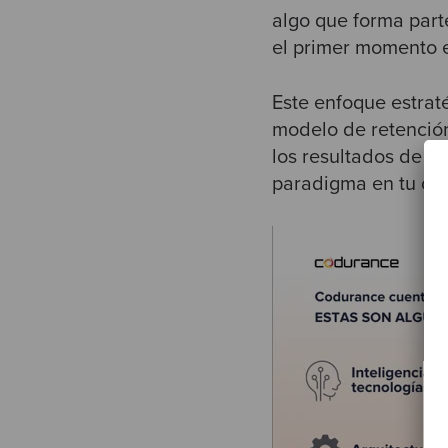
algo que forma part
el primer momento 
Este enfoque estrat
modelo de retención
los resultados de m
paradigma en tu or