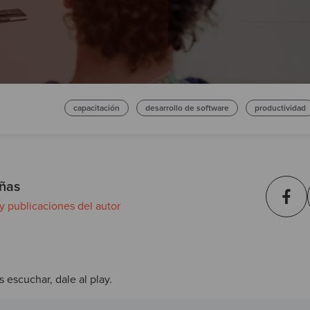
capacitación
desarrollo de software
productividad
ñas
 y publicaciones del autor
s escuchar, dale al play.