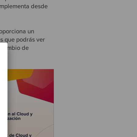
 implementa desde
roporciona un
es que podrás ver
e cambio de