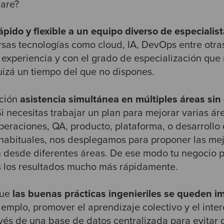
ware?
ápido y flexible a un equipo diverso de especialis
rsas tecnologías como cloud, IA, DevOps entre otr
n experiencia y con el grado de especialización que
izá un tiempo del que no dispones.
ición
asistencia simultánea en múltiples áreas sin
i necesitas trabajar un plan para mejorar varias ár
eraciones, QA, producto, plataforma, o desarrollo 
habituales, nos desplegamos para proponer las mej
 desde diferentes áreas. De ese modo tu negocio 
s los resultados mucho más rápidamente.
que
las buenas prácticas ingenieriles se queden i
ejemplo, promover el aprendizaje colectivo y el
inte
avés de una base de datos centralizada para evitar