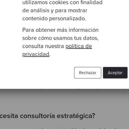
utilizamos cookies con finalidad
de análisis y para mostrar
contenido personalizado.
Para obtener más información
sobre cómo usamos tus datos,
consulta nuestra
política de
privacidad
.
mos la importancia y beneficios de contar con un
Rechazar
Aceptar
gia para mejorar tu software, te preguntarás si
rea
 necesita este tipo de servicio
y cómo puede adapta
.
esita consultoría estratégica?