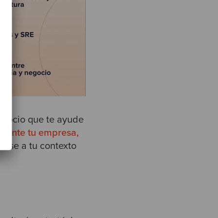
 socio que te ayude
lmente tu empresa,
rse a tu contexto