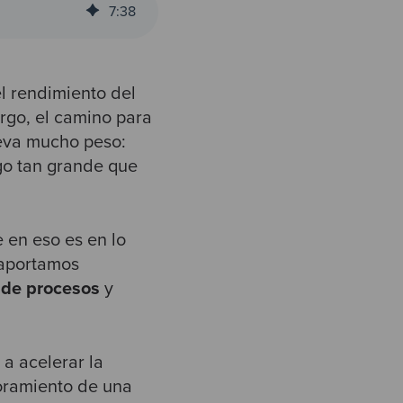
7
:
38
l rendimiento del
rgo, el camino para
leva mucho peso:
go tan grande que
 en eso es en lo
 aportamos
 de procesos
y
a acelerar la
soramiento de una