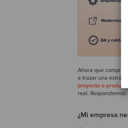
Ahora que comprende
a trazar una estrate
proyecto o producto
real. Respondemos
¿Mi empresa nec