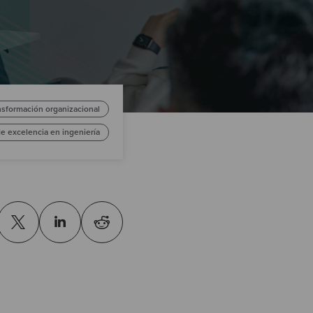
nsformación organizacional
e excelencia en ingeniería