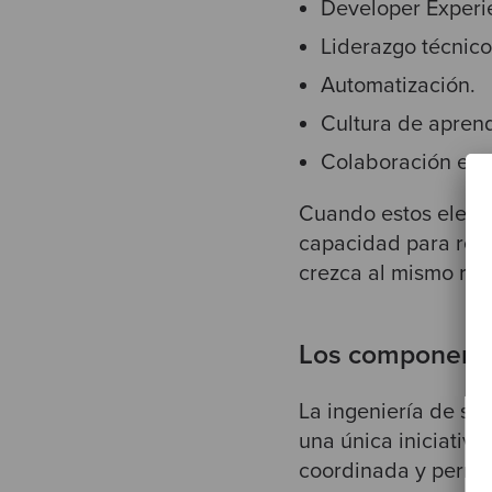
Developer Experi
Liderazgo técnico
Automatización.
Cultura de aprend
Colaboración entr
Cuando estos eleme
capacidad para res
crezca al mismo rit
Los componentes
La ingeniería de so
una única iniciativ
coordinada y permit