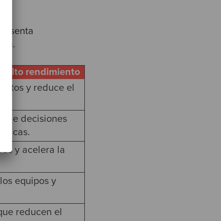
presenta
ión.
 alto rendimiento
ductos y reduce el
ma de decisiones
cticas.
es y acelera la
 los equipos y
que reducen el