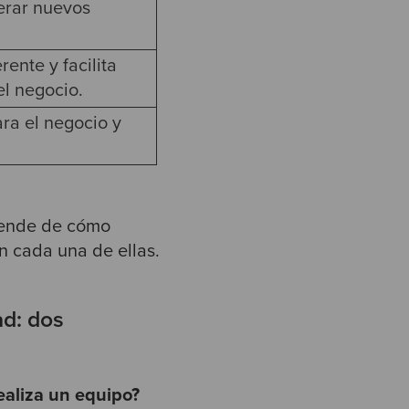
perar nuevos
ente y facilita
el negocio.
ara el negocio y
pende de cómo
n cada una de ellas.
ad: dos
ealiza un equipo?