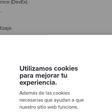
ence (DevEx).
.
izaje.
e negocio y tecnología.
ntos evolucionan conjuntamente, la organización 
ponder a nuevas necesidades del mercado sin que 
mo.
Utilizamos cookies
para mejorar tu
 de la ingeniería de software de alto r
experiencia.
Además de las cookies
ftware de alto rendimiento no depende de una práct
necesarias que ayudan a que
a. Es el resultado de varias capacidades que evoluc
nuestro sitio web funcione,
en que la organización entregue software con rapid