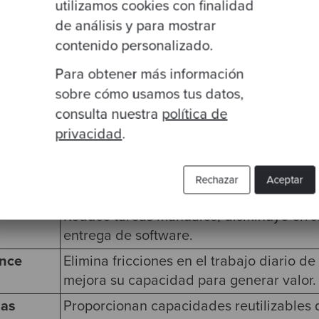
ación.
utilizamos cookies con finalidad
de análisis y para mostrar
orta una parte del sistema. Cuando uno de ellos 
contenido personalizado.
acto termina extendiéndose al resto de la organizac
Para obtener más información
sobre cómo usamos tus datos,
te
Cómo contribuye a una organización de
consulta nuestra
política de
Facilita la evolución continua de los pro
privacidad
.
coste de introducir cambios.
Favorece el aprendizaje continuo, la to
Rechazar
Aceptar
compartidas y la adopción de buenas prá
Reduce tareas manuales, disminuye error
entrega de software.
ence
Elimina fricciones en el trabajo diario de
mejora su capacidad para generar valor.
nas
Proporcionan capacidades reutilizables 