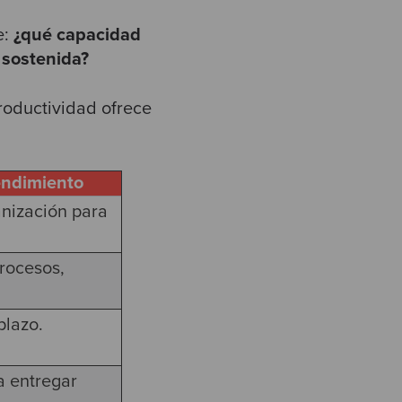
e:
¿qué capacidad
 sostenida?
roductividad ofrece
rendimiento
anización para
rocesos,
plazo.
a entregar