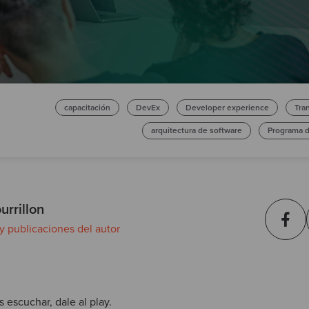
capacitación
DevEx
Developer experience
Tra
arquitectura de software
Programa d
urrillon
 y publicaciones del autor
s escuchar, dale al play.