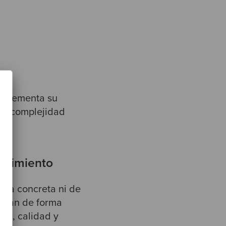
incrementa su
la complejidad
endimiento
ica concreta ni de
ionan de forma
ez, calidad y