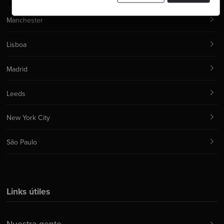
Manchester
Lisboa
Madrid
Leeds
New York City
São Paulo
Links útiles