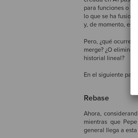
para funciones o co
lo que se ha fusion
y, de momento, este 
Pero, ¿qué ocurre s
merge? ¿O eliminar 
historial lineal?
En el siguiente pas
Rebase
Ahora, considerand
mientras que Pepe
general llega a esta