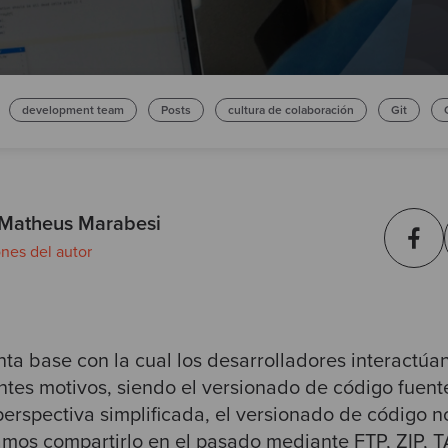
development team
Posts
cultura de colaboración
Git
 Matheus Marabesi
ones del autor
nta base con la cual los desarrolladores interactú
entes motivos, siendo el versionado de código fuent
rspectiva simplificada, el versionado de código n
mos compartirlo en el pasado mediante FTP, ZIP, TA