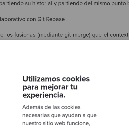
partiendo su historial y partiendo del mismo punto 
e los fusionas (mediante git merge) que el contex
 contexto A1, y viceversa. De hecho, podrías elimi
manecerá intacto. Se podría decir que A1 es una e
propios commits adicionales.
inteligente y no crea duplicados (esto está relacio
Utilizamos cookies
extos (o ramas) son simplemente referencias a comm
para mejorar tu
inuación:
experiencia.
Además de las cookies
necesarias que ayudan a que
elop, unimos las dos líneas temporales, es decir, 
nuestro sitio web funcione,
 formar parte de develop, y desde allí se pueden 