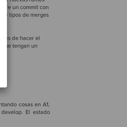
enere un commit con
a de tipos de merges
ntes de hacer el
a que tengan un
ntando cosas en A1,
develop. El estado