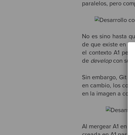
paralelos, pero com
No es sino hasta qu
de que existe en el
el contexto A1 per
de
develop
con sus 
Sin embargo, Git es 
en cambio, los cont
en la imagen a cont
Al mergear A1 en dev
creada en A1 pasa a