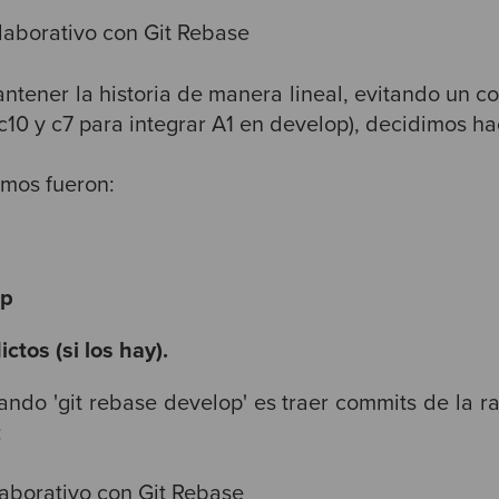
tener la historia de manera lineal, evitando un c
c10 y c7 para integrar A1 en develop), decidimos ha
imos fueron:
op
ctos (si los hay).
ndo 'git rebase develop' es traer commits de la 
: