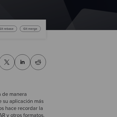
Git rebase
Git merge
an de manera
e su aplicación más
os hace recordar la
R y otros formatos.