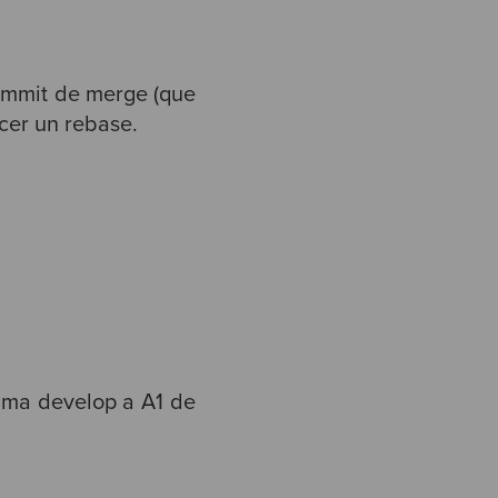
ommit de merge (que
cer un rebase.
rama develop a A1 de