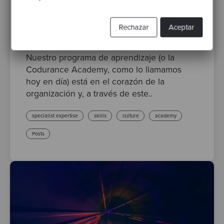
Por Matt Belcher, Head of Emerging Technology
·
Publicado 04 Dec 2020
Rechazar
Aceptar
Software Apprenticeships: el corazón
Codurance
Nuestro programa de aprendizaje (o la
Codurance Academy, como lo llamamos
hoy en día) está en el corazón de la
organización y, a través de este..
specialist expertise
skills
culture
academy
Posts