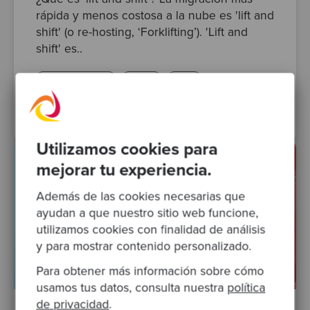
rápida y menos costosa a la nube es 'lift and
shift' (o re-hosting, ‘Forklifting’). 'Lift and
shift' es..
specialist expertise
devops
cloud
migración a la nube
modernización de software
Utilizamos cookies para
mejorar tu experiencia.
Además de las cookies necesarias que
ayudan a que nuestro sitio web funcione,
utilizamos cookies con finalidad de análisis
y para mostrar contenido personalizado.
Para obtener más información sobre cómo
usamos tus datos, consulta nuestra
política
de privacidad
.