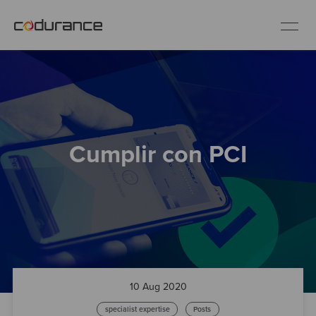
ES
Clientes
Cumplir con PCI
Servicios
Buenas prácticas
Sobre nosotros
Únete al equipo
10 Aug 2020
specialist expertise
Posts