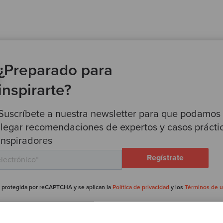
¿Preparado para
inspirarte?
Suscríbete a nuestra newsletter para que podamos
llegar recomendaciones de expertos y casos prácti
inspiradores
 protegida por reCAPTCHA y se aplican la
Política de privacidad
y los
Términos de 