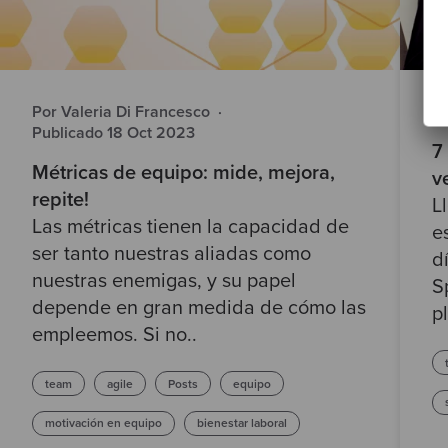
Por Valeria Di Francesco
·
P
Publicado 18 Oct 2023
7
Métricas de equipo: mide, mejora,
v
repite!
L
Las métricas tienen la capacidad de
e
ser tanto nuestras aliadas como
d
nuestras enemigas, y su papel
S
depende en gran medida de cómo las
pl
empleemos. Si no..
team
agile
Posts
equipo
motivación en equipo
bienestar laboral