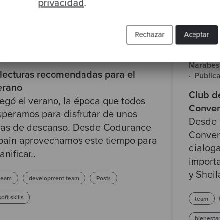
privacidad
.
Rechazar
Aceptar
or María Dueñas
·
Publicado 12 Jul 2023
Por Abd
Marabes
 lecturas recomendadas para el
·
Public
erano
Club d
legó el verano, la época que todos
Convers
speramos para disfrutar de unos
Desde 
ías de descanso. Desde Codurance
Convers
pain aprovechamos este tiempo para
dialoga
anificar..
importa
y Sheil
team
development team
Posts
soft skills
team
bienestar