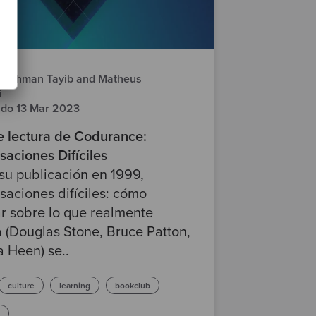
ulrahman Tayib and Matheus
i
ado 13 Mar 2023
e lectura de Codurance:
aciones Difíciles
su publicación en 1999,
aciones difíciles: cómo
r sobre lo que realmente
 (Douglas Stone, Bruce Patton,
a Heen) se..
culture
learning
bookclub