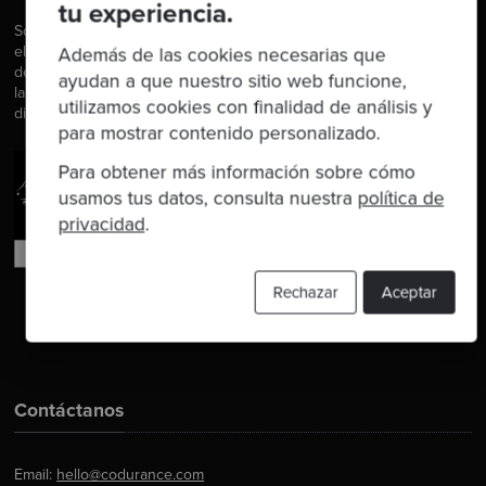
tu experiencia.
Somos Software Craftspeople. Construimos software bien
elaborado para nuestros clientes, ayudamos a los/as
Además de las cookies necesarias que
desarrolladores/as a mejorar en su oficio a través de la formación,
ayudan a que nuestro sitio web funcione,
la orientación y la tutoría. Ayudamos a las empresas a mejorar en la
utilizamos cookies con finalidad de análisis y
distribución de software.
para mostrar contenido personalizado.
Para obtener más información sobre cómo
usamos tus datos, consulta nuestra
política de
privacidad
.
Rechazar
Aceptar
Contáctanos
Email:
hello@codurance.com