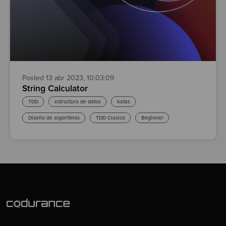
Test
Posted 13 abr 2023, 10:03:09
String Calculator
TDD
estructura de datos
katas
Diseño de algoritmos
TDD Clasico
Beginner