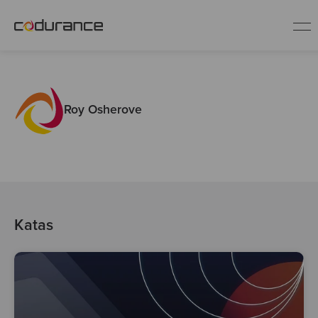
ES
Roy Osherove
Clientes
Servicios
Buenas prácticas
Katas
Sobre nosotros
Únete al equipo