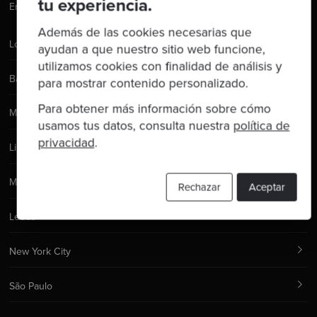
tu experiencia.
Email:
hello@codurance.com
Además de las cookies necesarias que
Londres
ayudan a que nuestro sitio web funcione,
utilizamos cookies con finalidad de análisis y
Barcelona
para mostrar contenido personalizado.
Para obtener más información sobre cómo
Manchester
usamos tus datos, consulta nuestra
política de
privacidad
.
Lisboa
Madrid
Rechazar
Aceptar
Leeds
New York City
São Paulo