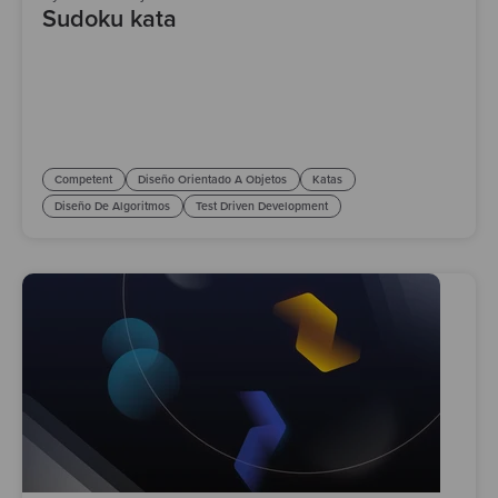
Sudoku kata
Competent
Diseño Orientado A Objetos
Katas
Diseño De Algoritmos
Test Driven Development