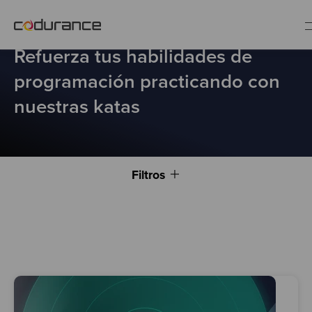
ES
KATAS
Refuerza tus habilidades de
programación practicando con
nuestras katas
Clientes
Servicios
Filtros
Buenas prácticas
Sobre nosotros
Únete al equipo