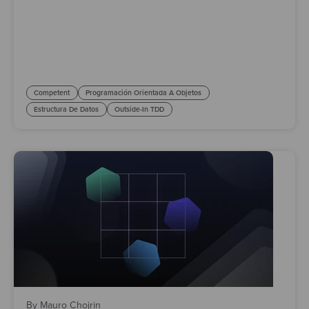
Competent
Programación Orientada A Objetos
Estructura De Datos
Outside-In TDD
By Mauro Chojrin