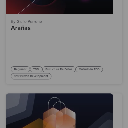
By Giulio Perrone
Arañas
Beginner
TDD
Estructura De Datos
Outside-In TDD
Test Driven Development