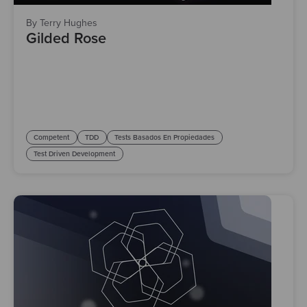
By Terry Hughes
Gilded Rose
Competent
TDD
Tests Basados En Propiedades
Test Driven Development