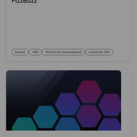
FizzBuzz
Novice
TDD
Test Driven Development
Classicist TDD