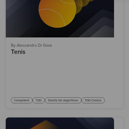
By Alessandro Di Gioia
Tenis
Competent
TDD
Diseño De Algoritmos
TDD Clasico