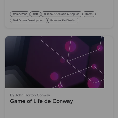
Competent
TDD
Diseño Orientado A Objetos
Katas
Test Driven Development
Patrones De Diseño
By John Horton Conway
Game of Life de Conway