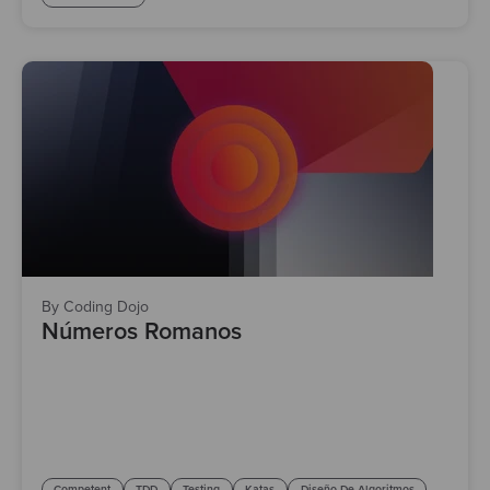
By Coding Dojo
Números Romanos
Competent
TDD
Testing
Katas
Diseño De Algoritmos