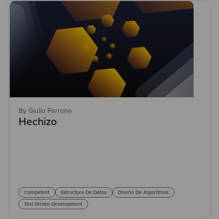
By Giulio Perrone
Hechizo
Competent
Estructura De Datos
Diseño De Algoritmos
Test Driven Development