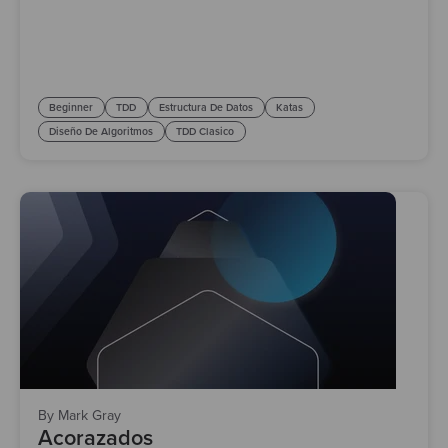
Beginner
TDD
Estructura De Datos
Katas
Diseño De Algoritmos
TDD Clasico
By Mark Gray
Acorazados