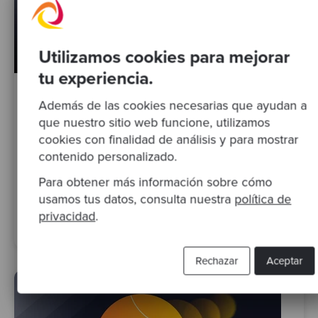
Utilizamos cookies para mejorar
tu experiencia.
By Giulio Perrone
Además de las cookies necesarias que ayudan a
Hormigas
que nuestro sitio web funcione, utilizamos
cookies con finalidad de análisis y para mostrar
contenido personalizado.
Para obtener más información sobre cómo
usamos tus datos, consulta nuestra
política de
Competent
TDD
Diseño De Algoritmos
privacidad
.
Test Driven Development
Rechazar
Aceptar