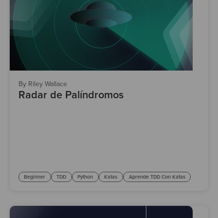
Test
By Riley Wallace
Radar de Palíndromos
Beginner
TDD
Python
Katas
Aprende TDD Con Katas