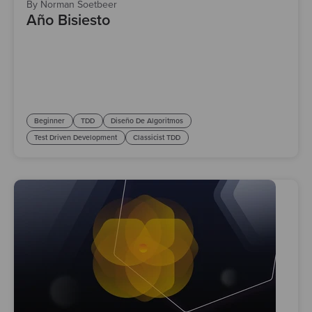
By Norman Soetbeer
Año Bisiesto
Beginner
TDD
Diseño De Algoritmos
Test Driven Development
Classicist TDD