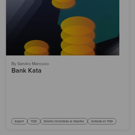
By Sandro Mancuso
Bank Kata
Expert
TDD
Diseño Orientado A Objetos
Outside-In TDD