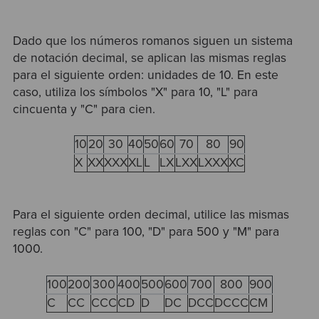
Dado que los números romanos siguen un sistema
de notación decimal, se aplican las mismas reglas
para el siguiente orden: unidades de 10. En este
caso, utiliza los símbolos "X" para 10, "L" para
cincuenta y "C" para cien.
10
20
30
40
50
60
70
80
90
X
XX
XXX
XL
L
LX
LXX
LXXX
XC
Para el siguiente orden decimal, utilice las mismas
reglas con "C" para 100, "D" para 500 y "M" para
1000.
100
200
300
400
500
600
700
800
900
C
CC
CCC
CD
D
DC
DCC
DCCC
CM