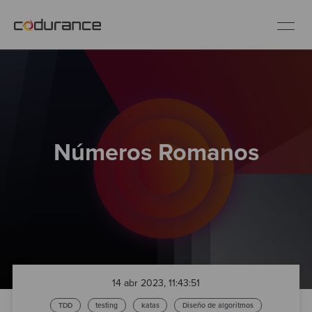
ES
Clientes
Números Romanos
Servicios
Buenas prácticas
Sobre nosotros
Únete al equipo
14 abr 2023, 11:43:51
TDD
testing
katas
Diseño de algoritmos