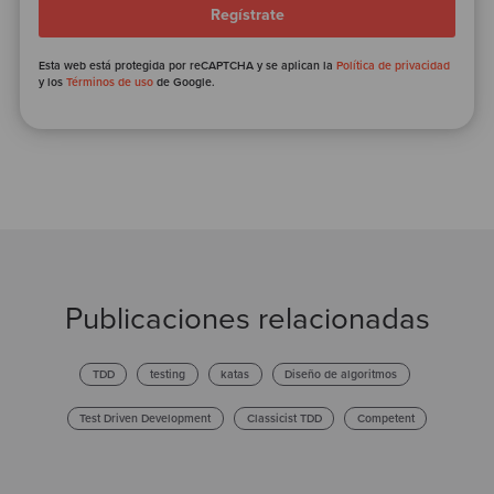
Esta web está protegida por reCAPTCHA y se aplican la
Política de privacidad
y los
Términos de uso
de Google.
Publicaciones relacionadas
TDD
testing
katas
Diseño de algoritmos
Test Driven Development
Classicist TDD
Competent