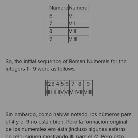
Número
Numeral
6
VI
7
VII
8
VIII
9
VIIII
So, the initial sequence of Roman Numerals for the
integers 1 - 9 were as follows:
1
2
3
4
5
6
7
8
9
I
II
III
IIII
V
VI
VII
VIII
VIIII
Sin embargo, como habrás notado, los números para
el 4 y el 9 no están bien. Pero la formación original
de los numerales era ésta (incluso algunas esferas
de reloj siguen mostrando IIII para el 4). Pero esto