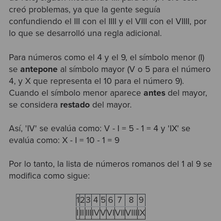
creó problemas, ya que la gente seguía
confundiendo el III con el IIII y el VIII con el VIIII, por
lo que se desarrolló una regla adicional.
Para números como el 4 y el 9, el símbolo menor (I)
se
antepone
al símbolo mayor (V o 5 para el número
4, y X que representa el 10 para el número 9).
Cuando el símbolo menor aparece
antes
del mayor,
se considera
restado
del mayor.
Así, 'IV' se evalúa como: V - I = 5 - 1 = 4 y 'IX' se
evalúa como: X - I = 10 - 1 = 9
Por lo tanto, la lista de números romanos del 1 al 9 se
modifica como sigue:
1
2
3
4
5
6
7
8
9
I
II
III
IV
V
VI
VII
VIII
IX