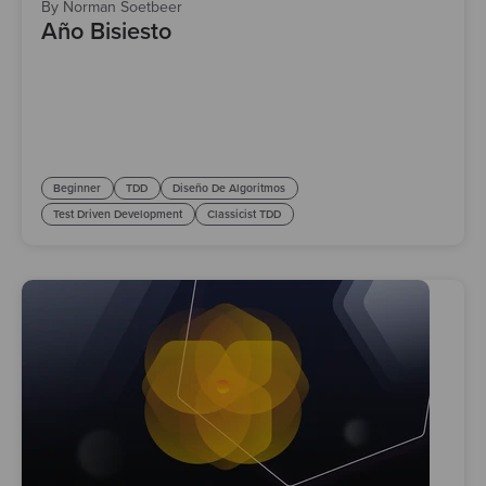
By Norman Soetbeer
Año Bisiesto
Beginner
TDD
Diseño De Algoritmos
Test Driven Development
Classicist TDD