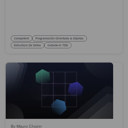
Competent
Programación Orientada A Objetos
Estructura De Datos
Outside-In TDD
By Mauro Chojrin