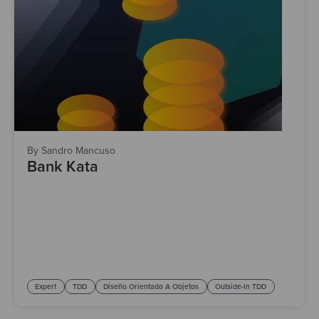
By Sandro Mancuso
Bank Kata
Expert
TDD
Diseño Orientado A Objetos
Outside-In TDD