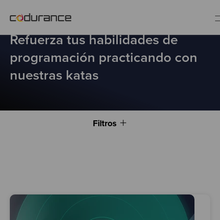
ES
KATAS
Refuerza tus habilidades de
programación practicando con
nuestras katas
Clientes
Servicios
Filtros
Buenas prácticas
Sobre nosotros
Únete al equipo