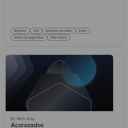
Beginner
TDD
Estructura De Datos
Katas
Diseño De Algoritmos
TDD Clasico
By Mark Gray
Acorazados