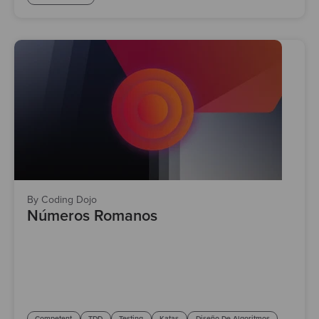
By Coding Dojo
Números Romanos
Competent
TDD
Testing
Katas
Diseño De Algoritmos