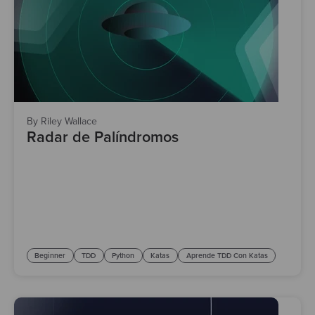
Test
By Riley Wallace
Radar de Palíndromos
Beginner
TDD
Python
Katas
Aprende TDD Con Katas