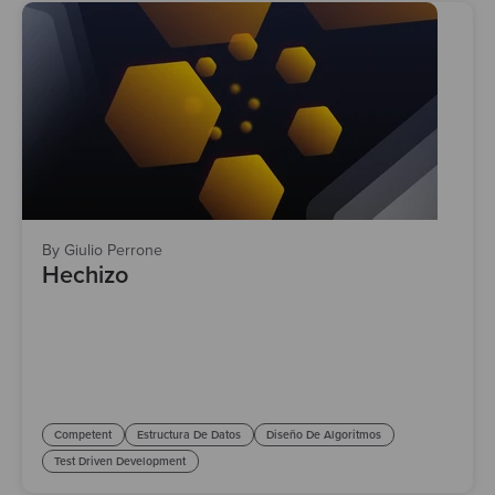
By Giulio Perrone
Hechizo
Competent
Estructura De Datos
Diseño De Algoritmos
Test Driven Development