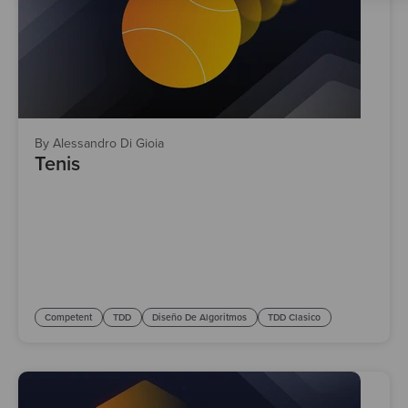
By Alessandro Di Gioia
Tenis
Competent
TDD
Diseño De Algoritmos
TDD Clasico