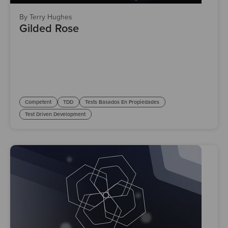
By Terry Hughes
Gilded Rose
Competent
TDD
Tests Basados En Propiedades
Test Driven Development