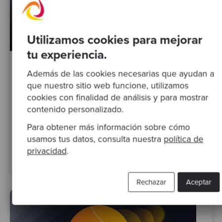
Utilizamos cookies para mejorar
tu experiencia.
By Giulio Perrone
Además de las cookies necesarias que ayudan a
Hormigas
que nuestro sitio web funcione, utilizamos
cookies con finalidad de análisis y para mostrar
contenido personalizado.
Para obtener más información sobre cómo
usamos tus datos, consulta nuestra
política de
Competent
TDD
Diseño De Algoritmos
privacidad
.
Test Driven Development
Rechazar
Aceptar