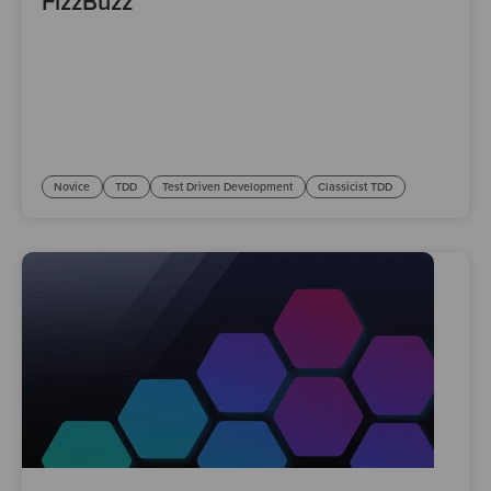
FizzBuzz
Novice
TDD
Test Driven Development
Classicist TDD