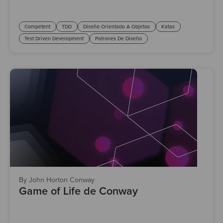
Competent
TDD
Diseño Orientado A Objetos
Katas
Test Driven Development
Patrones De Diseño
By John Horton Conway
Game of Life de Conway