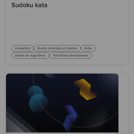
Sudoku kata
Competent
Diseño Orientado A Objetos
Katas
Diseño De Algoritmos
Test Driven Development