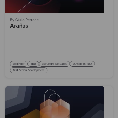
By Giulio Perrone
Arañas
Beginner
TDD
Estructura De Datos
Outside-In TDD
Test Driven Development