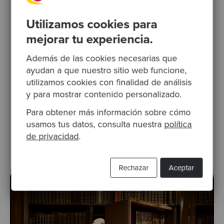
Por Natalie Gray, Director of Marketing & Growth
·
Utilizamos cookies para
Publicado 03 Apr 2024
mejorar tu experiencia.
Fireside Chat #63: Optimizando la
productividad en equipos de dev
Además de las cookies necesarias que
¿Qué es la productividad de los equipos de
ayudan a que nuestro sitio web funcione,
desarrollo? ¿Existe un equilibrio entre
utilizamos cookies con finalidad de análisis
velocidad y calidad? ¿Qué estrategias
y para mostrar contenido personalizado.
pueden emplear las..
Para obtener más información sobre cómo
usamos tus datos, consulta nuestra
política
devops
software craftsmanship
Developer experience
de privacidad
.
productividad
equipo de desarrollo
calidad de código
Rechazar
Aceptar