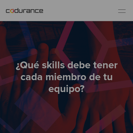
ES
Clientes
¿Qué skills debe tener
Servicios
cada miembro de tu
Buenas prácticas
equipo?
Sobre nosotros
Únete al equipo