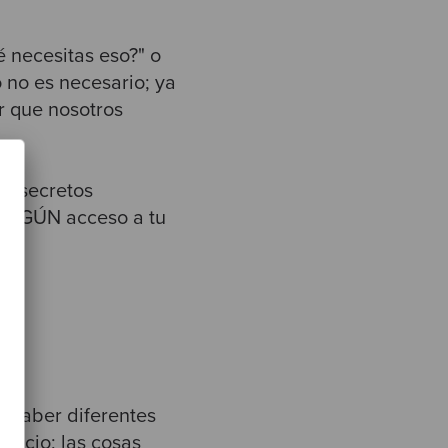
 necesitas eso?" o
 no es necesario; ya
r que nosotros
os secretos
 NINGÚN acceso a tu
 haber diferentes
juicio; las cosas