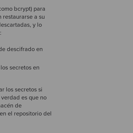
como bcrypt) para
n restaurarse a su
descartadas, y lo
:
de descifrado en
los secretos en
r los secretos si
 verdad es que no
lmacén de
n el repositorio del