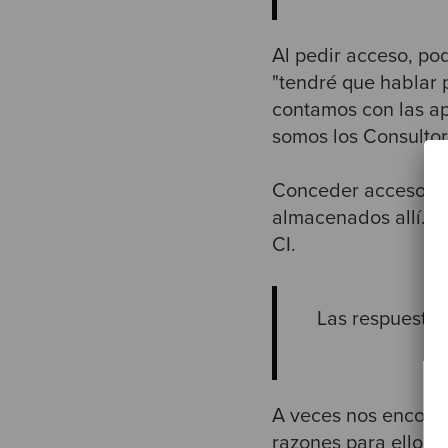
Al pedir acceso, po
"tendré que hablar 
contamos con las ap
somos los Consultor
Conceder acceso a u
almacenados allí. S
CI.
Las respuestas 
A veces nos encontr
razones para ello, p