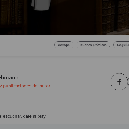
devops
buenas prácticas
Segurid
Rehmann
 y publicaciones del autor
s escuchar, dale al play.