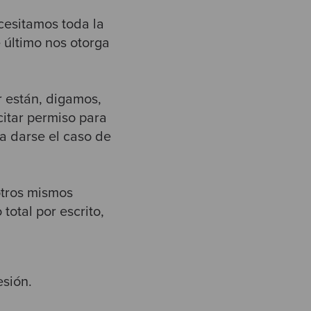
ecesitamos toda la
 último nos otorga
r están, digamos,
citar permiso para
ía darse el caso de
otros mismos
otal por escrito,
esión.