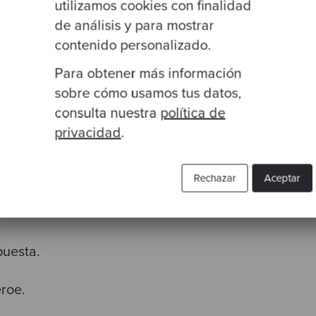
utilizamos cookies con finalidad
umplir plazos, entendemos. Lo que buscamos es te
de análisis y para mostrar
ción.
contenido personalizado.
Para obtener más información
os; ellos no nos conocen; sin embargo, Jenkins es 
sobre cómo usamos tus datos,
consulta nuestra
política de
privacidad
.
e unes a un proyecto y la persona con el conocimi
Rechazar
Aceptar
 y nadie sabe cómo acceder a esa máquina con W
puesta.
éroe.