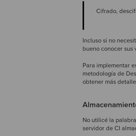
Cifrado, desci
Incluso si no neces
bueno conocer sus vu
Para implementar es
metodología de
Des
obtener más detall
Almacenamiento
No utilicé la palabr
servidor de CI alma