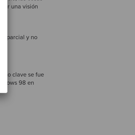
ner una visión
imparcial y no
ento clave se fue
indows 98 en