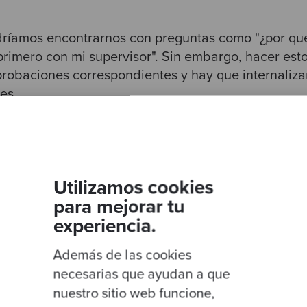
dríamos encontrarnos con preguntas como "¿por qué
primero con mi supervisor". Sin embargo, hacer esto
robaciones correspondientes y hay que internaliza
es.
n Jenkins equivale a una licencia para ver todos l
i no quieres que la gente husmee, no les otorgues
Utilizamos cookies
para mejorar tu
que busques, Jenkins las filtrará.
experiencia.
Además de las cookies
necesarias que ayudan a que
amos con entidades renuentes a compartir. Podrían
nuestro sitio web funcione,
or lo que, frente a esta situación, no emitimos algún 