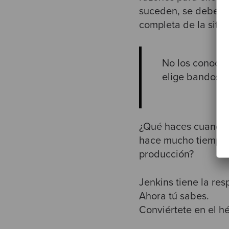
suceden, se deben c
completa de la situa
No los conocem
elige bandos.
¿Qué haces cuando t
hace mucho tiempo,
producción?
Jenkins tiene la res
Ahora tú sabes.
Conviértete en el h