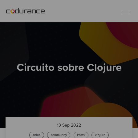
ES
Clientes
Circuito sobre Clojure
Servicios
Buenas prácticas
Sobre nosotros
Únete al equipo
13 Sep 2022
skills
community
Posts
clojure