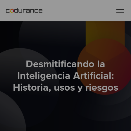
ES
Clientes
Desmitificando la
Servicios
Inteligencia Artificial:
Buenas prácticas
Historia, usos y riesgos
Sobre nosotros
Únete al equipo