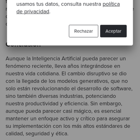
fundamental. Los equipos de desarrollo deben
usamos tus datos, consulta nuestra
política
revisar y testear el código generado para asegurarse
de privacidad
.
de que cumpla con los estándares necesarios de
calidad y evitar posibles vulnerabilidades.
Rechazar
Aceptar
Conclusión
Aunque la Inteligencia Artificial pueda parecer un
fenómeno reciente, lleva años integrándose en
nuestra vida cotidiana. El cambio disruptivo se dio
con la llegada de los modelos generativos, que no
solo están revolucionando el desarrollo de software,
sino también diversas industrias, potenciando
nuestra productividad y eficiencia. Sin embargo,
aunque pueda parecer casi mágico, es esencial
mantener un enfoque activo y crítico para asegurar
su implementación con los más altos estándares de
calidad, seguridad y ética.