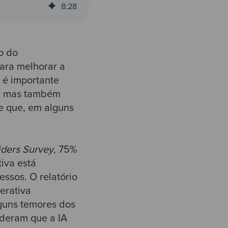
8
:
28
o do
ara melhorar a
o é importante
s, mas também
e que, em alguns
iders Survey
, 75%
iva está
ssos. O relatório
erativa
lguns temores dos
ideram que a IA