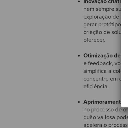
Inovação criativa
nem sempre surge
exploração de nov
gerar protótipos 
criação de soluçõ
oferecer.
Otimização de ta
e feedback, você
simplifica a cole
concentre em estr
eficiência.
Aprimoramento na
no processo de o
quão valiosa pode
acelera o process