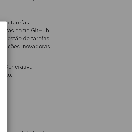
o a tarefas
mentas como GitHub
a gestão de tarefas
soluções inovadoras
A Generativa
ento.