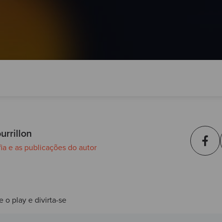
urrillon
fia e as publicações do autor
e o play e divirta-se