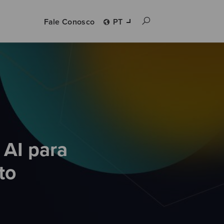
Fale Conosco
PT
 AI para
to