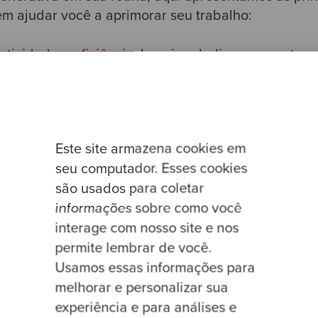
m ajudar você a aprimorar seu trabalho:
tividade e eficiência
:
Imagine dedicar menos temp
is tempo para resolver problemas complexos. Ferra
e Kite permitem automatizar a geração de código e 
to, liberando seu tempo para focar na criação de 
Este site armazena cookies em
as empresas de tecnologia adotaram soluções de I
seu computador. Esses cookies
a produtividade e reduzir o tempo de desenvolvim
são usados para coletar
informações sobre como você
interage com nosso site e nos
permite lembrar de você.
Usamos essas informações para
melhorar e personalizar sua
experiência e para análises e