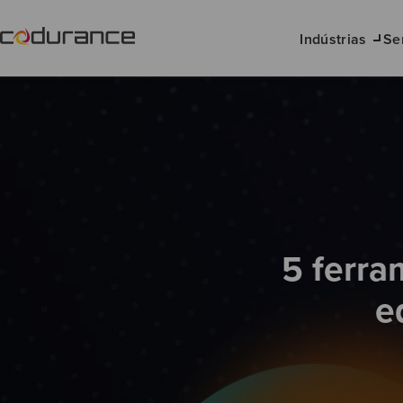
Indústrias
Se
5 ferra
e