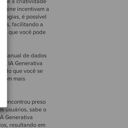
que a criatividade
abnine incentivam a
logias, é possível
ias, facilitando a
stas que você pode
o manual de dados
. A IA Generativa
tindo que você se
s com mais
se encontrou preso
s usuários, sabe o
IA Generativa
ios, resultando em