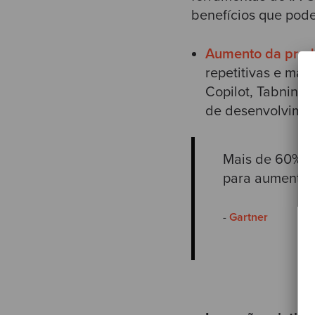
benefícios que pode
Aumento da produ
repetitivas e ma
Copilot, Tabnine 
de desenvolvimen
Mais de 60% d
para aumentar 
-
Gartner