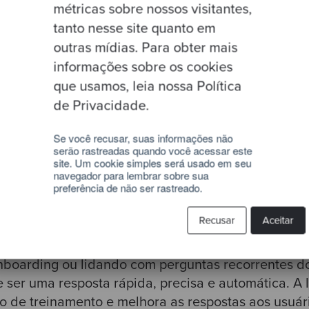
:
Como profissional de desenvolvimento, você sabe 
métricas sobre nossos visitantes,
 facilmente. Ferramentas como GitHub Copilot e T
tanto nesse site quanto em
as ideias e abordagens no código. Com essas tecno
outras mídias. Para obter mais
e conceitos que antes levariam muitas horas ou até d
informações sobre os cookies
es originais e expandindo os horizontes das propo
que usamos, leia nossa Política
de Privacidade.
refas e recursos:
Em vez de gastar tempo na gestã
Se você recusar, suas informações não
serão rastreadas quando você acessar este
 pode deixar que a automação cuide dessas tarefas
site. Um cookie simples será usado em seu
ta de feedback e a criação de documentação, permi
navegador para lembrar sobre sua
preferência de não ser rastreado.
atégias de maior relevância e/ou gerencie projeto
Recusar
Aceitar
 formação e atendimento ao cliente:
Se você já 
nboarding ou lidando com perguntas recorrentes do
 ser uma resposta rápida, precisa e automática. A 
o de treinamento e melhora as respostas aos usuár