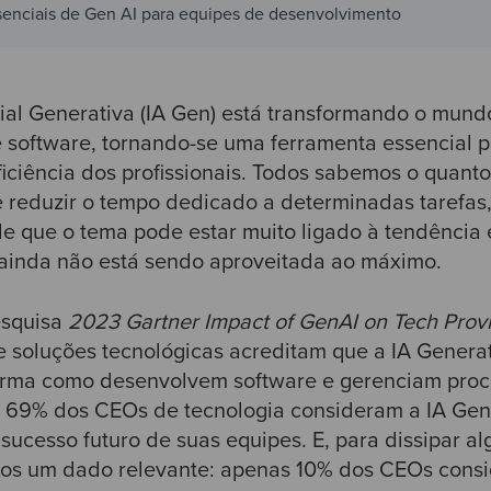
senciais de Gen AI para equipes de desenvolvimento
icial Generativa (IA Gen) está transformando o mund
 software, tornando-se uma ferramenta essencial p
ficiência dos profissionais. Todos sabemos o quant
 e reduzir o tempo dedicado a determinadas tarefa
e que o tema pode estar muito ligado à tendência 
 ainda não está sendo aproveitada ao máximo.
esquisa
2023 Gartner Impact of GenAI on Tech Prov
 soluções tecnológicas acreditam que a IA Generat
orma como desenvolvem software e gerenciam proce
69% dos CEOs de tecnologia consideram a IA Gen
sucesso futuro de suas equipes. E, para dissipar a
emos um dado relevante: apenas 10% dos CEOs cons