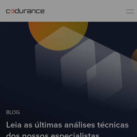
PT
Indústrias
Serviços
Insights
Quem somos
BLOG
Leia as últimas análises técnicas
Fale conosco
dos nossos especialistas.