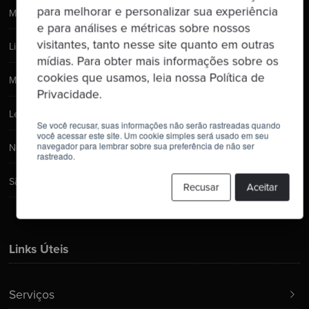
para melhorar e personalizar sua experiência
Manchester
e para análises e métricas sobre nossos
visitantes, tanto nesse site quanto em outras
Lisboa
mídias. Para obter mais informações sobre os
cookies que usamos, leia nossa Política de
Madrid
Privacidade.
Leeds
Se você recusar, suas informações não serão rastreadas quando
você acessar este site. Um cookie simples será usado em seu
navegador para lembrar sobre sua preferência de não ser
New York City
rastreado.
São Paulo
Recusar
Aceitar
Links Úteis
Serviços