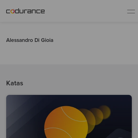
ES
Alessandro Di Gioia
Clientes
Servicios
Katas
Buenas prácticas
Sobre nosotros
Únete al equipo