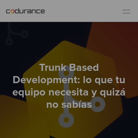
ES
Clientes
Trunk Based
Servicios
Development: lo que tu
Buenas prácticas
equipo necesita y quizá
no sabías
Sobre nosotros
Únete al equipo