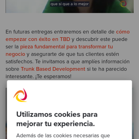
En futuras entregas entraremos en detalle de
cómo
empezar con éxito en TBD
y
descubrir este puede
ser la
pieza fundamental para transformar tu
negocio
y asegurarte de que tus clientes estén
satisfechos.
Te invitamos a que amplíes información
sobre
Trunk Based Development
si te ha parecido
interesante. ¡Te esperamos!
Utilizamos cookies para
mejorar tu experiencia.
Además de las cookies necesarias que