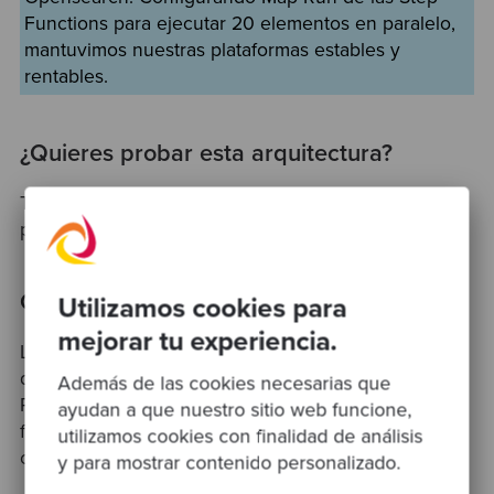
Functions para ejecutar 20 elementos en paralelo,
mantuvimos nuestras plataformas estables y
rentables.
¿Quieres probar esta arquitectura?
Tenemos a tu disponibilidad un
módulo de terraform
para probar este escenario de forma simplificada.
Consideraciones finales
Utilizamos cookies para
mejorar tu experiencia.
La solución presentada ofrece un enfoque directo
que no necesita experiencia previa en Lambda,
Además de las cookies necesarias que
Python o el servicio de Step Functions, asegurando
ayudan a que nuestro sitio web funcione,
facilidad de uso sin dependencia de los
utilizamos cookies con finalidad de análisis
conocimientos técnicos.
y para mostrar contenido personalizado.