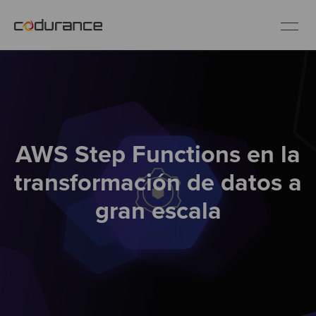
ES
Clientes
AWS Step Functions en la
Servicios
transformación de datos a
Buenas prácticas
gran escala
Sobre nosotros
Únete al equipo