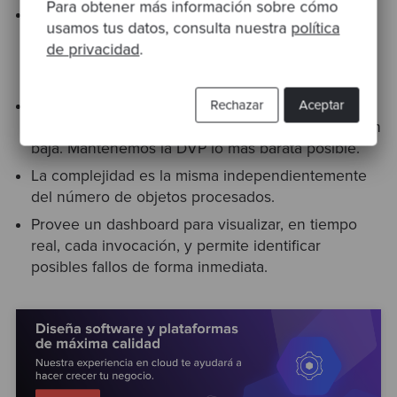
Para obtener más información sobre cómo
Provee un alto nivel de seguridad al limitar el
usamos tus datos, consulta nuestra
política
acceso a los buckets de S3 exclusivamente al rol
de privacidad
.
de ejecución de Step Functions, mitigando los
riesgos asociados a accesos no autorizados.
Control absoluto sobre costes, reduciendo la
Rechazar
Aceptar
paralelización para mantener una tasa de ingestión
baja. Mantenemos la DVP lo más barata posible.
La complejidad es la misma independientemente
del número de objetos procesados.
Provee un dashboard para visualizar, en tiempo
real, cada invocación, y permite identificar
posibles fallos de forma inmediata.