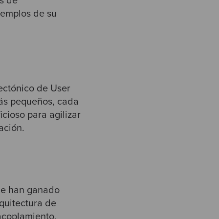
s de
ejemplos de su
tectónico de User
 más pequeños, cada
cioso para agilizar
ación.
que han ganado
rquitectura de
acoplamiento,