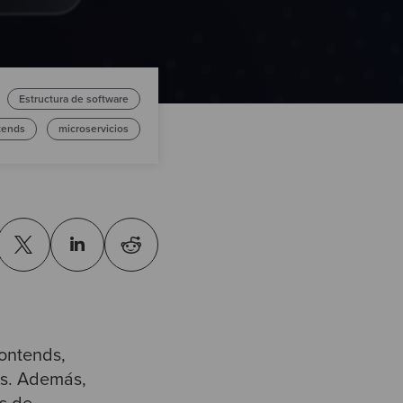
Estructura de software
tends
microservicios
rontends,
os. Además,