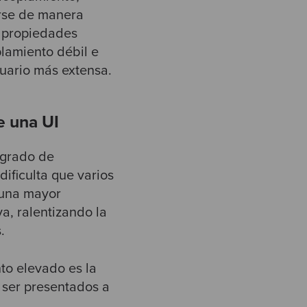
rse de manera
s propiedades
lamiento débil e
suario más extensa.
e una UI
 grado de
ificulta que varios
 una mayor
a, ralentizando la
.
to elevado es la
a ser presentados a