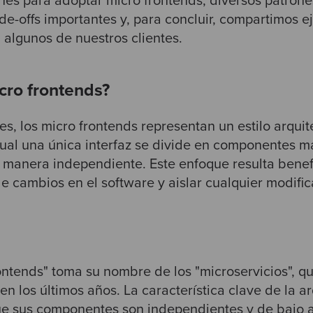
es para adoptar micro frontends, diversos patrone
de-offs importantes y, para concluir, compartimos 
algunos de nuestros clientes.
cro frontends?
es, los micro frontends representan un estilo arqui
l cual una única interfaz se divide en componentes
manera independiente. Este enfoque resulta benefi
e cambios en el software y aislar cualquier modific
rontends" toma su nombre de los "microservicios", 
 los últimos años. La característica clave de la a
ue sus componentes son independientes y de bajo 