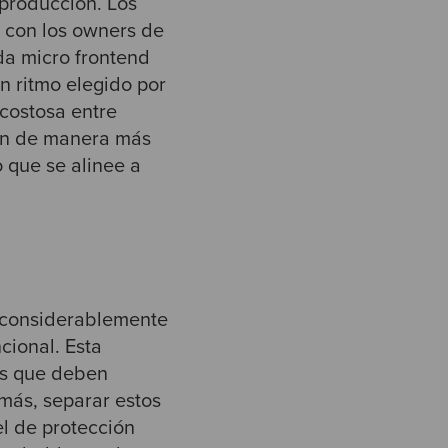
 producción. Los
 con los owners de
da micro frontend
n ritmo elegido por
 costosa entre
ón de manera más
o que se alinee a
, considerablemente
cional. Esta
es que deben
emás, separar estos
l de protección