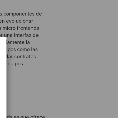
los componentes de
den evolucionar
s micro frontends
r una interfaz de
cuadamente la
equipos como las
cordar contratos
los equipos.
ntends es que ofrece