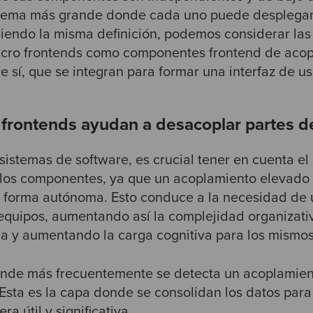
stema más grande donde cada uno puede desplega
iendo la misma definición, podemos considerar la
icro frontends como componentes frontend de acop
e sí, que se integran para formar una interfaz de u
frontends ayudan a desacoplar partes d
istemas de software, es crucial tener en cuenta el
los componentes, ya que un acoplamiento elevado d
e forma autónoma. Esto conduce a la necesidad de
equipos, aumentando así la complejidad organizativ
a y aumentando la carga cognitiva para los mismos
onde más frecuentemente se detecta un acoplamien
. Esta es la capa donde se consolidan los datos par
a útil y significativa.