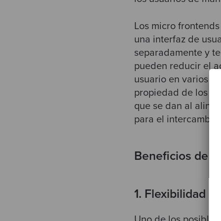
Los micro frontends
una interfaz de usu
separadamente y ten
pueden reducir el a
usuario en varios 
propiedad de los mi
que se dan al aline
para el intercambio 
Beneficios de l
1. Flexibilidad e
Uno de los posibles