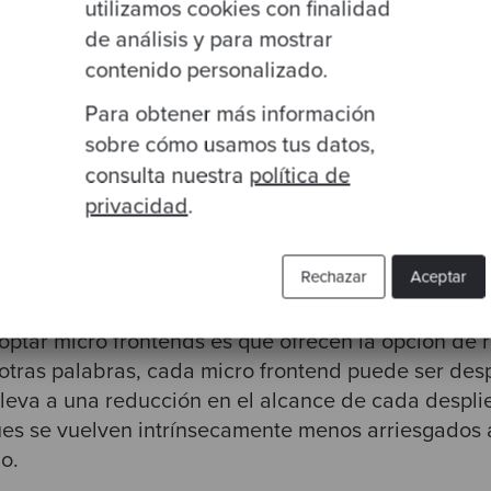
utilizamos cookies con finalidad
r múltiples frameworks.
Aunque a veces se considera
de análisis y para mostrar
entes frameworks no están inherentemente diseñado
contenido personalizado.
s en la misma pestaña del navegador,
existen situaci
Para obtener más información
sario. Algunas de estas situaciones son al trabajar
amework/libreria frontend o al integrar dos sistema
sobre cómo usamos tus datos,
tado de una adquisición o fusión empresarial). Cont
consulta nuestra
política de
binar varios frameworks en estas situaciones puede 
privacidad
.
Rechazar
Aceptar
 independientes
doptar micro frontends es que ofrecen la opción de 
 otras palabras, cada micro frontend puede ser de
lleva a una reducción en el alcance de cada desplie
es se vuelven intrínsecamente menos arriesgados a
o.