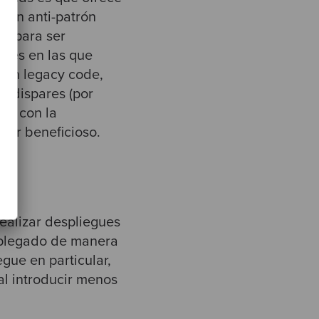
 un anti-patrón
s para ser
ones en las que
 con legacy code,
s dispares (por
ar con la
ser beneficioso.
realizar despliegues
splegado de manera
gue en particular,
l introducir menos