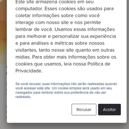
Este site armazena cookies em seu
computador. Esses cookies são usados para
coletar informações sobre como você
interage com nosso site e nos permite
lembrar de você. Usamos essas informações
para melhorar e personalizar sua experiência
e para análises e métricas sobre nossos
visitantes, tanto nesse site quanto em outras
mídias. Para obter mais informações sobre os
cookies que usamos, leia nossa Política de
Academia de Treinamento de
Privacidade.
Codurance
Se você recusar, suas informações não serão rastreadas quando
Se você adora a ideia de ser um Craftsperson, mas sente que
você acessar este site. Um cookie simples será usado em seu
não é o momento certo para sua carreira, a Academia de
navegador para lembrar sobre sua preferência de não ser
Treinamento de Codurance pode ser ideal para você.
rastreado.
Ao contrário de muitos outros cursos, o Codurance Training
Recusar
Aceitar
Academy de 4 meses é um aprendizado remunerado com
oportunidades de aprendizado prático.