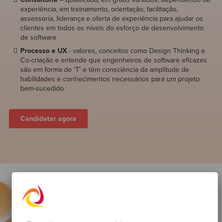
experiência, em treinamento, orientação, facilitação,
assessoria, liderança e oferta de experiência para ajudar os
clientes em todos os níveis do esforço de desenvolvimento
de software
Processo e UX
- valores, conceitos como Design Thinking e
Co-criação e entende que engenheiros de software eficazes
são em forma de 'T' e têm consciência da amplitude de
habilidades e conhecimentos necessários para um projeto
bem-sucedido
Candidatar agora