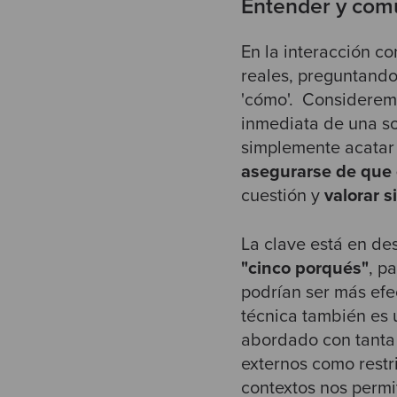
Entender y comu
En la interacción c
reales, preguntando 
'cómo'. Considerem
inmediata de una so
simplemente acatar
asegurarse de que 
cuestión y
valorar s
La clave está en de
"cinco porqués"
, p
podrían ser más efec
técnica también es ú
abordado con tanta 
externos como restr
contextos nos permi