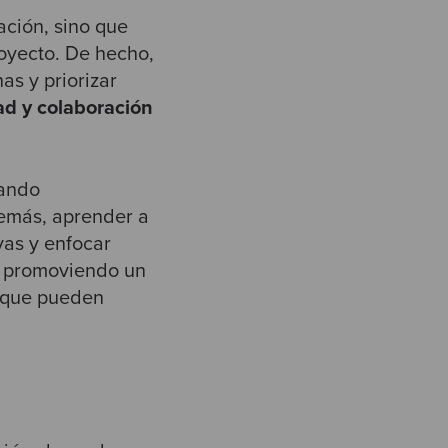
ación, sino que
royecto. De hecho,
as y priorizar
ad y colaboración
rando
demás, aprender a
vas y enfocar
n, promoviendo un
s que pueden