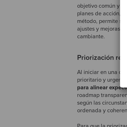
objetivo común y de
planes de acción,
p
método, permite sat
ajustes y mejoras c
cambiante.
Priorización rea
Al iniciar en una o
prioritario y urgent
para alinear expect
roadmap transparent
según las circunst
ordenada y coheren
Para que la prioriza