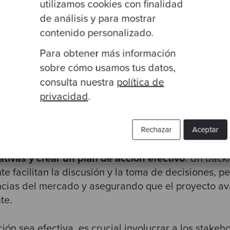
utilizamos cookies con finalidad
l camino a seguir es mediante la creación colabor
de análisis y para mostrar
romoviendo un enfoque iterativo e incremental.
Esp
contenido personalizado.
isfacer progresivamente las necesidades de cada pa
ontinuas, y ofreciendo la adaptabilidad necesaria e
Para obtener más información
sobre cómo usamos tus datos,
consulta nuestra
política de
privacidad
.
lista, transparente y colaborativa
rganización o proyecto, es común que los stakehold
Rechazar
Aceptar
e. En estos casos,
la transparencia y la colaboració
ativas y crear un plan de acción efectivo
. Un backl
e facilitan la discusión y la toma de decisiones, p
ancias del mercado y asegurando que el proyecto 
te.
ción sea efectiva, es crucial involucrar a los stakeh