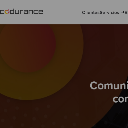
Clientes
Servicios
B
Comunic
co