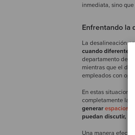
inmediata, sino que
Enfrentando la 
La desalineación en
cuando
diferentes 
departamento de fin
mientras que el dep
empleados con opci
En estas situacione
completamente las 
generar
espacios d
puedan discutir, ne
Una manera efectiva