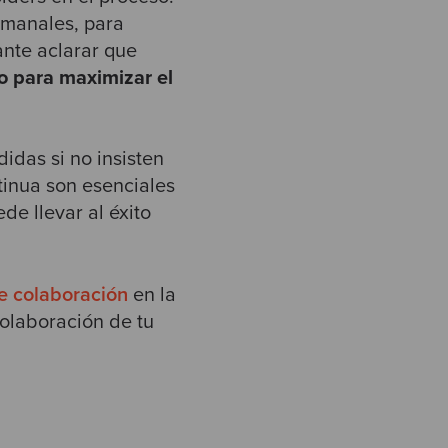
emanales, para
ante aclarar que
co para maximizar el
idas si no insisten
tinua son esenciales
e llevar al éxito
e colaboración
en la
colaboración de tu