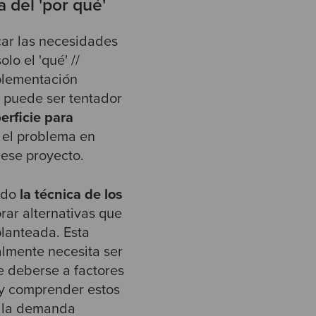
 del 'por qué'
car las necesidades
lo el 'qué' //
plementación
e puede ser tentador
erficie para
 el problema en
 ese proyecto.
ando
la técnica de los
orar alternativas que
planteada. Esta
ealmente necesita ser
e deberse a factores
 y comprender estos
n la demanda