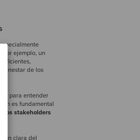
s
 especialmente
. Por ejemplo, un
eficientes,
bienestar de los
tía
para entender
bién es fundamental
de
los stakeholders
tos.
sión clara del