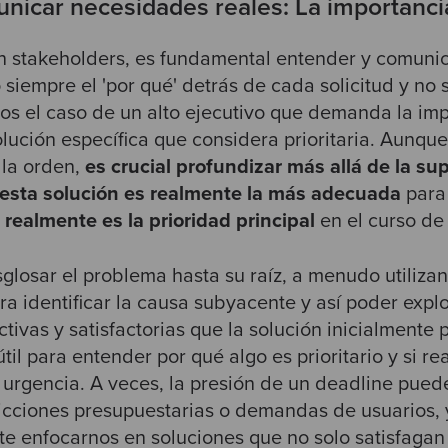
nicar necesidades reales: La importancia
on stakeholders, es fundamental entender y comuni
siempre el 'por qué' detrás de cada solicitud y no so
os el caso de un alto ejecutivo que demanda la im
lución específica que considera prioritaria. Aunqu
 la orden,
es crucial profundizar más allá de la sup
esta solución es realmente la más adecuada
para
i realmente es la prioridad principal
en el curso de
sglosar el problema hasta su raíz, a menudo utiliz
ara identificar la causa subyacente y así poder expl
tivas y satisfactorias que la solución inicialmente 
til para entender por qué algo es prioritario y si r
urgencia. A veces, la presión de un deadline pued
icciones presupuestarias o demandas de usuarios,
te enfocarnos en soluciones que no solo satisfaga