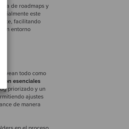
ativa de roadmaps y
ecialmente este
rte, facilitando
n un entorno
ers vean todo como
n son esenciales
og priorizado y un
ermitiendo ajustes
avance de manera
olders en el proceso.