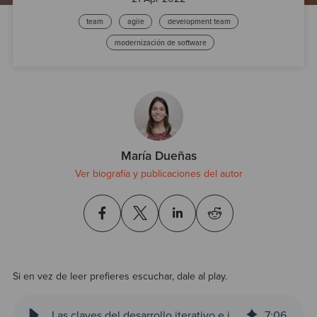
Test
team
agile
development team
modernización de software
María Dueñas
Ver biografía y publicaciones del autor
Si en vez de leer prefieres escuchar, dale al play.
Las claves del desarrollo iterativo e incremental
7
:
06