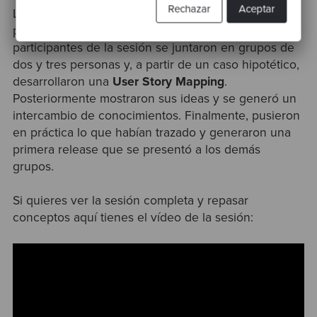
Rechazar
Aceptar
Luego de la presentación, se procedió a una kata
para poner en práctica lo aprendido. Los
participantes de la sesión se juntaron en grupos de
dos y tres personas y, a partir de un caso hipotético,
desarrollaron una
User Story Mapping
.
Posteriormente mostraron sus ideas y se generó un
intercambio de conocimientos. Finalmente, pusieron
en práctica lo que habían trazado y generaron una
primera release que se presentó a los demás
grupos.
Si quieres ver la sesión completa y repasar
conceptos aquí tienes el vídeo de la sesión: