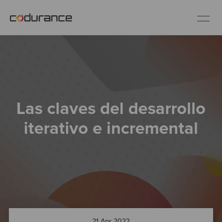
ES
Clientes
Las claves del desarrollo
Servicios
iterativo e incremental
Buenas prácticas
Sobre nosotros
Únete al equipo
21 Apr 2022