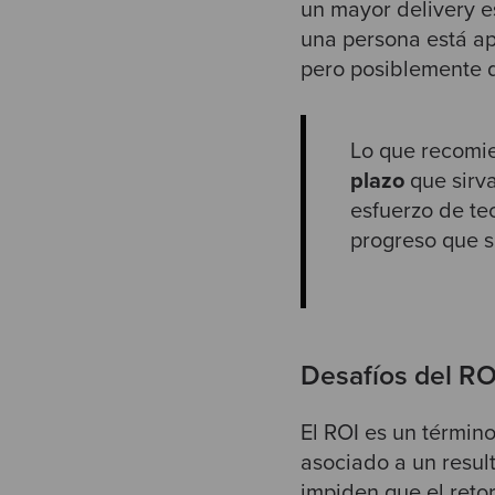
un mayor delivery es
una persona está a
pero posiblemente d
Lo que recomi
plazo
que sirva
esfuerzo de te
progreso que s
Desafíos del RO
El ROI es un término
asociado a un resul
impiden que el retor