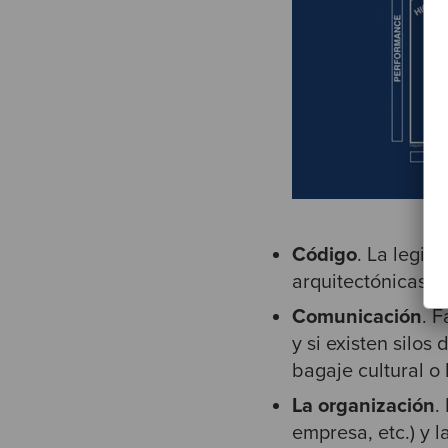
Código
. La legib
arquitectónicas q
Comunicación
. 
y si existen silo
bagaje cultural o 
La organización
.
empresa, etc.) y l