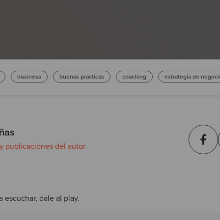
business
buenas prácticas
coaching
estrategia de negoci
ñas
 y publicaciones del autor
s escuchar, dale al play.