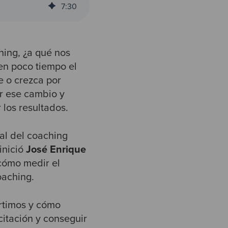
7
:
30
hing,
¿a qué nos
 en poco tiempo el
e o crezca por
ar ese cambio y
 los resultados.
ial del coaching
inició
José Enrique
cómo medir el
coaching.
ertimos y cómo
acitación y conseguir