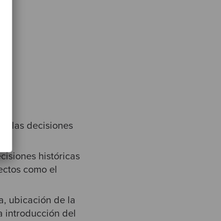
, o las decisiones
cisiones históricas
pectos como el
a, ubicación de la
la introducción del