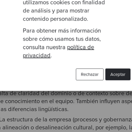
utilizamos cookies con finalidad
de análisis y para mostrar
contenido personalizado.
Para obtener más información
sobre cómo usamos tus datos,
consulta nuestra
política de
privacidad
.
ilidad y complejidad del código, si está testado o no
Rechazar
Aceptar
ue ya se han tomado y son difíciles de cambiar.
Falta de claridad del dominio o de contexto sobre de
s de conocimiento en el equipo. También influyen as
las diferencias lingüísticas.
 La estructura de la empresa (procesos y gobernanz
a alineación o desalineación cultural, por ejemplo, 