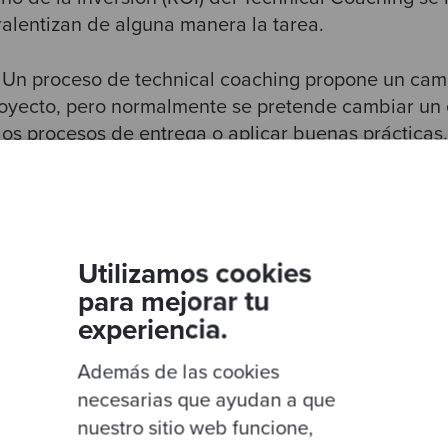
alentizan de alguna manera la tarea.
. Un proceso de technical coaching propone un cam
royecto, pero normalmente se pretende cambiar un 
los procesos de entrega o aplicar buenas prácticas.
por parte del equipo que bloquean la iniciativa: ¿
do las cosas mal? ¿Tengo que aprender nuevas prác
 Lo importante es saber que esta resistencia va a ex
 proceso de adaptación puede ayudar a mitigar alg
Utilizamos cookies
para mejorar tu
experiencia.
Además de las cookies
necesarias que ayudan a que
nuestro sitio web funcione,