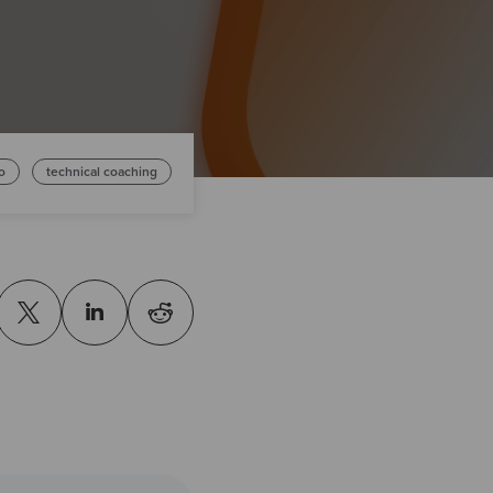
o
technical coaching