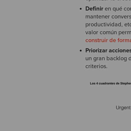
Definir
en qué cons
mantener conversa
productividad, et
valor común permi
construir de form
Priorizar accione
un gran backlog d
criterios.