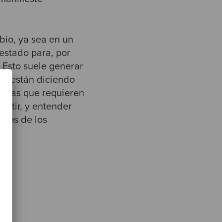
bio, ya sea en un
estado para, por
 Esto suele generar
me están diciendo
ticas que requieren
istir, y entender
unos de los