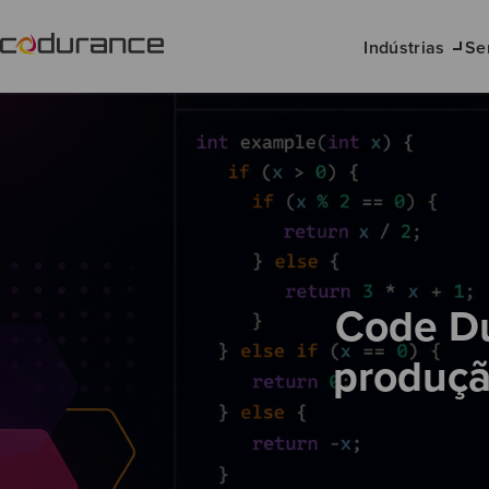
Indústrias
Se
Code Du
produçã