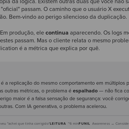
ópia da lógica. Existem outras duas que você não s
 "oficial" passam. O caminho que o usuário X execut
ão. Bem-vindo ao perigo silencioso da duplicação.
. Em produção, ele
continua
aparecendo. Os logs m
testes passam. Mas o cliente relata o mesmo prob
ication é a métrica que explica por quê.
é a replicação do mesmo comportamento em múltiplos p
s outras métricas, o problema é
espalhado
— não fica c
rigo maior é a falsa sensação de segurança: você corrig
outras. Com IA generativa, o problema acelerou.
eu "achei que tinha corrigido"
LEITURA
~6 min
FUNIL
Awareness → Consider