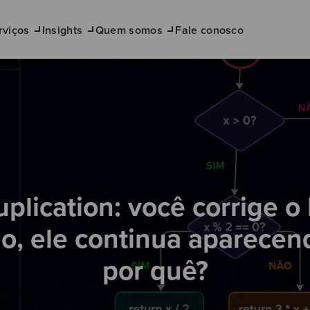
rviços
Insights
Quem somos
Fale conosco
plication: você corrige o
o, ele continua aparecen
por quê?