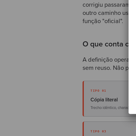
corrigiu passaram.
outro caminho usa l
função "oficial".
O que conta co
A definição operaci
sem reuso. Não prec
TIPO 01
Cópia literal
Trecho idêntico, character-
TIPO 03