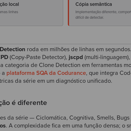
ção local
Cópia semântica
umas linhas
Implementação diferente, compor
difícil de detectar.
Detection
roda em milhões de linhas em segundos
CPD
(Copy-Paste Detector),
jscpd
(multi-linguagem)
 a categoria de Clone Detection em ferramentas m
o a
plataforma SQA da Codurance
, que integra Co
tricas da série em um diagnóstico unificado.
ção é diferente
res da série — Ciclomática, Cognitiva, Smells, Bu
os
. A complexidade fica em uma função densa; o s