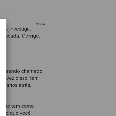
CENA
do. Investiga.
 trocada. Corrige.
stá sendo chamado,
 Em vez disso, tem
ês anos atrás,
cê não tem como
unção que você