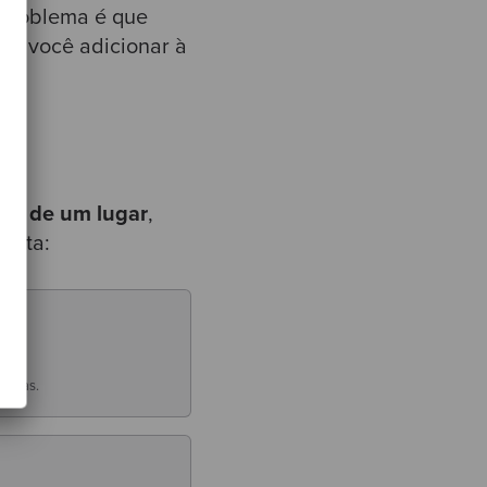
 problema é que
es você adicionar à
is de um lugar
,
tecta:
meadas.