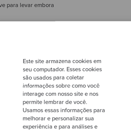
ve para levar embora
t de produção: o cliente está vendo o desconto erra
. Identifica o bug — uma comparação
alculateDiscount
be pra staging, valida. Sobe pra produção.
Este site armazena cookies em
o ticket volta. Mesmo cliente. Mesmo sintoma.
seu computador. Esses cookies
são usados para coletar
o log. O método
que você corrigiu e
calculateDiscount
informações sobre como você
tro lugar no sistema que
não chama essa função
.
interage com nosso site e nos
embutida diretamente no controller. Outro autor, tr
permite lembrar de você.
e caminho do código nunca foi corrigido.
Usamos essas informações para
melhorar e personalizar sua
pico de Code Duplication. E o detalhe perverso: vo
experiência e para análises e
orreção, que existem outras cópias. Os testes da f