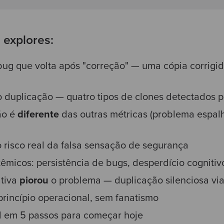
e explores:
 bug que volta após "correção" — uma cópia corrigid
duplicação — quatro tipos de clones detectados po
ão é
diferente
das outras métricas (problema espal
o risco real da falsa sensação de segurança
têmicos: persistência de bugs, desperdício cognitiv
ativa
piorou
o problema — duplicação silenciosa vi
rincípio operacional, sem fanatismo
l em 5 passos para começar hoje