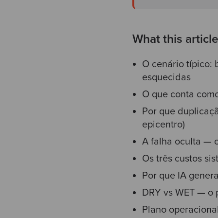
What this articl
O cenário típico:
esquecidas
O que conta como 
Por que duplicaç
epicentro)
A falha oculta — 
Os três custos sis
Por que IA gener
DRY vs WET — o p
Plano operaciona