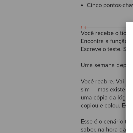
Cinco pontos-cha
§ 1
Você recebe o ticke
Encontra a função
c
Escreve o teste. So
Uma semana depois, 
Você reabre. Vai n
sim — mas existe ou
uma cópia da lógica 
copiou e colou. Ess
Esse é o cenário tí
saber, na hora da c