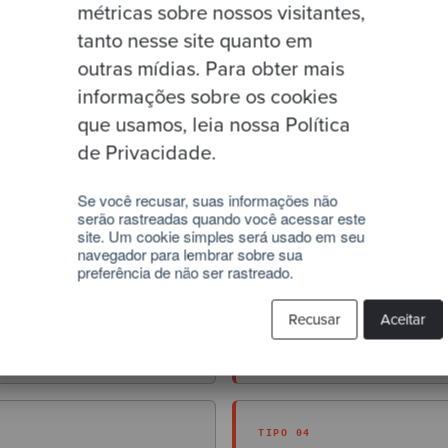
métricas sobre nossos visitantes,
 O comportamento daquele caminho está correto. O
tanto nesse site quanto em
ógica paralela, independentemente de quantos test
outras mídias. Para obter mais
informações sobre os cookies
que usamos, leia nossa Política
mo duplicação
de Privacidade.
onal é direta:
mesmo comportamento lógico em ma
Se você recusar, suas informações não
serão rastreadas quando você acessar este
isa ser cópia literal — análise estática moderna de
site. Um cookie simples será usado em seu
navegador para lembrar sobre sua
preferência de não ser rastreado.
TIPO 02
Recusar
Aceitar
Cópia com renomeação
by-character.
Mesma estrutura, variáveis reno
TIPO 04