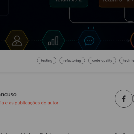
testing
refactoring
code-quality
tech-l
ancuso
fia e as publicações do autor