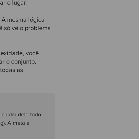
r o lugar.
. A mesma lógica
ê só vê o problema
lexidade, você
ar o conjunto,
 todas as
cuidar dele todo
g). A meta é