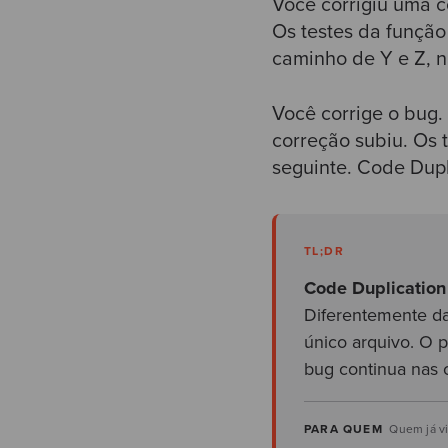
Você corrigiu uma c
Os testes da função
caminho de Y e Z, n
Você corrige o bug
correção subiu. Os 
seguinte. Code Dupl
TL;DR
Code Duplication
Diferentemente da
único arquivo.
O pe
bug continua nas 
PARA QUEM
Quem já viv