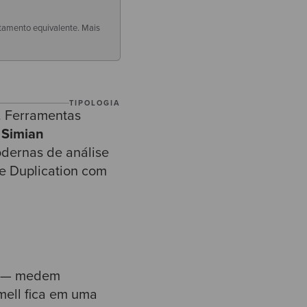
tamento equivalente. Mais
TIPOLOGIA
. Ferramentas
,
Simian
odernas de análise
de Duplication com
gs — medem
mell fica em uma