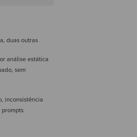
a, duas outras
r análise estática
hado, sem
o, inconsistência
a prompts