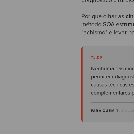
diagnóstico cirúrgic
Por que olhar as
ci
método SQA estrutur
"achismo" e levar pa
TL;DR
Nenhuma das cinco
permitem diagnósti
causas técnicas es
complementares par
PARA QUEM
Tech Leads