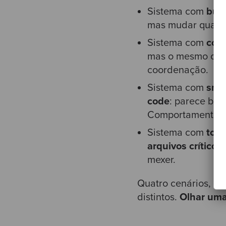
Sistema com
bugs
mas mudar qualque
Sistema com
com
mas o mesmo conh
coordenação.
Sistema com
smel
code
: parece bem
Comportamento nã
Sistema com
tod
arquivos críticos
mexer.
Quatro cenários, qu
distintos.
Olhar uma