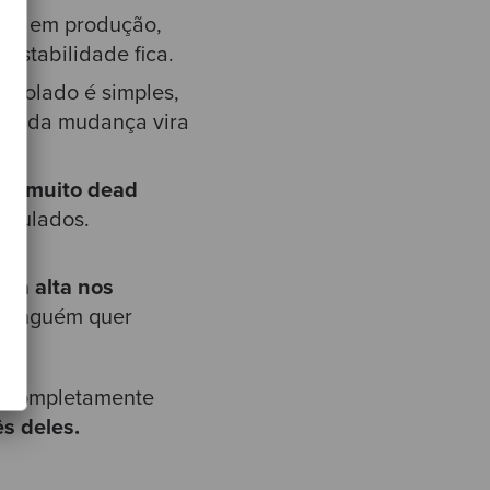
ável em produção,
estabilidade fica.
 isolado é simples,
 Cada mudança vira
do muito dead
umulados.
iva alta nos
e ninguém quer
ão completamente
s deles.