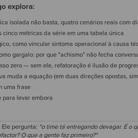
go explora:
ca isolada não basta, quatro cenários reais com d
 cinco métricas da série em uma tabela única
gico, como vincular sintoma operacional à causa té
como gargalo: por que "achismo" não fecha conver
so zero — sem ele, refatoração é ilusão de progre
va muda a equação (em duas direções opostas, si
 uma frase
e para levar embora
 Ele pergunta:
"o time tá entregando devagar. É o q
efactor? O que a gente faz primeiro?"