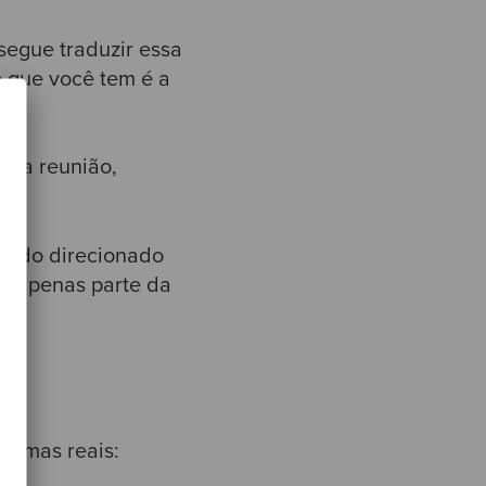
segue traduzir essa
 que você tem é a
sma reunião,
 dado direcionado
ta apenas parte da
stemas reais: