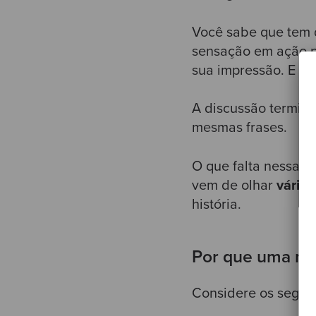
Você sabe que tem d
sensação em ação p
sua impressão. E im
A discussão termin
mesmas frases.
O que falta nessa c
vem de olhar
várias
história.
Por que uma mét
Considere os seguin