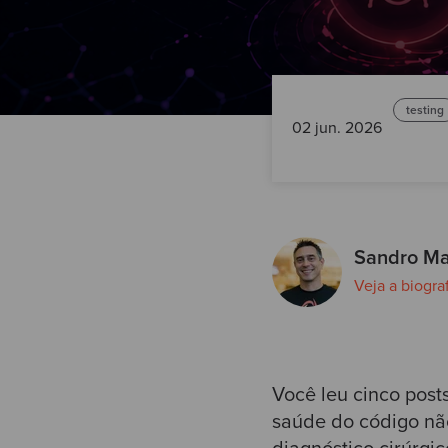
testing
02 jun. 2026
Sandro M
Veja a biogra
Você leu cinco post
saúde do código não