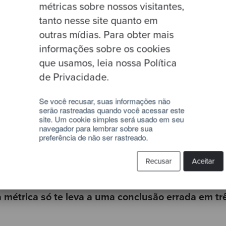
métricas sobre nossos visitantes,
 lógicos baixos
mas
complexidade alta
: roda est
tanto nesse site quanto em
r coisa é doloroso. Velocidade do time despenca; 
outras mídias. Para obter mais
plexidade baixa
mas
duplicação alta
: cada método
informações sobre os cookies
ecimento vive em dez lugares. Bugs reaparecem.
que usamos, leia nossa Política
de Privacidade.
ls baixos
(código limpo) mas
bug analysis acusan
 escrito, mas tem caminhos lógicos impossíveis ac
Se você recusar, suas informações não
serão rastreadas quando você acessar este
o é o que parece.
site. Um cookie simples será usado em seu
navegador para lembrar sobre sua
as as métricas medianas
mas
complexidade cognit
preferência de não ser rastreado.
: o resto da base é saudável, mas as funções-chav
Recusar
Aceitar
atro diagnósticos diferentes, quatro planos de aç
 métrica só te leva a uma conclusão errada em trê