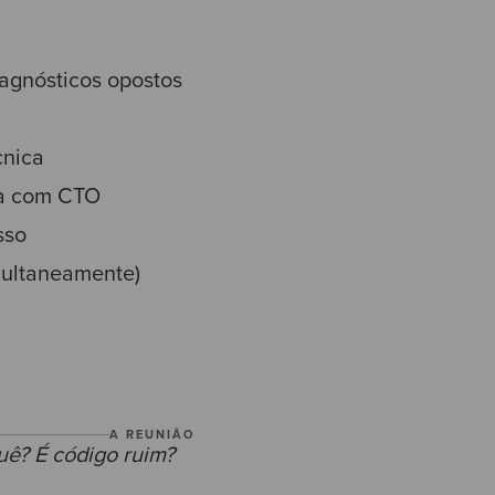
iagnósticos opostos
cnica
sa com CTO
sso
multaneamente)
A REUNIÃO
uê? É código ruim?