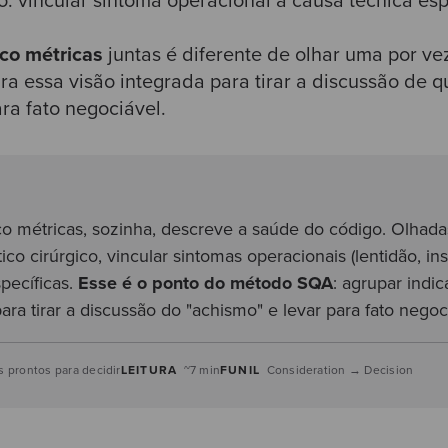
o: vincular sintoma operacional à causa técnica esp
nco métricas
juntas é diferente de olhar uma por v
a essa visão integrada para tirar a discussão de 
ra fato negociável.
 métricas, sozinha, descreve a saúde do código. Olhadas
co cirúrgico, vincular sintomas operacionais (lentidão, ins
pecíficas.
Esse é o ponto do método SQA
: agrupar indi
a tirar a discussão do "achismo" e levar para fato negoc
 prontos para decidir
LEITURA
~7 min
FUNIL
Consideration → Decision