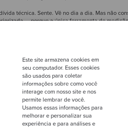
ívida técnica. Sente. Vê no dia a dia. Mas não con
riorizada — porque a única ferramenta de medição
pressão, no idioma do CTO, vira "achismo".
a sem decisão. Nada muda. Daqui a três meses, me
Este site armazena cookies em
onversa não é mais opinião. É
dado direcionado
. E
seu computador. Esses cookies
 métricas juntas
, porque cada métrica isolada con
são usados para coletar
informações sobre como você
interage com nosso site e nos
permite lembrar de você.
rica só não basta
Usamos essas informações para
melhorar e personalizar sua
tes cenários, todos plausíveis, todos comuns em si
experiência e para análises e