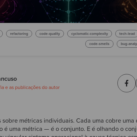
refactoring
code-quality
cyclomatic-complexity
tech-lead
code-smells
bug-analy
ancuso
fia e as publicações do autor
s sobre métricas individuais. Cada uma cobre uma
 é uma métrica — é o conjunto. E é olhando o conj