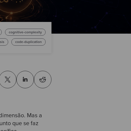
cognitive-complexity
sis
code-duplication
 dimensão. Mas a
unto que se faz