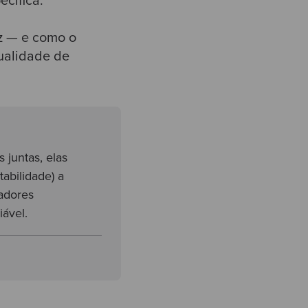
ecífica.
ez — e como o
qualidade de
 juntas, elas
tabilidade) a
cadores
iável.