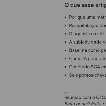
O que esse arti
Por que uma métri
Recapitulação das
Diagnóstico cirúr
A subjetividade 
Baseline como pas
Como IA generati
O método SQA em
Seis pontos-chav
§ 1
Reunião com o CTO.
Falta gente? Falta r