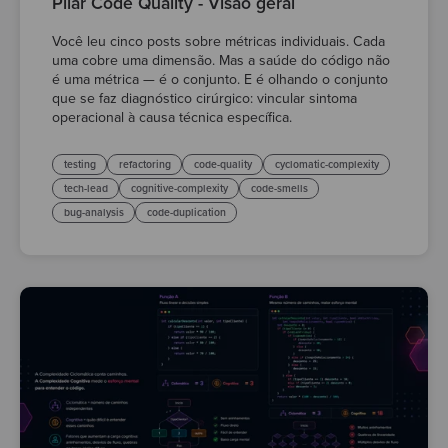
Pilar Code Quality - Visão geral
Você leu cinco posts sobre métricas individuais. Cada
uma cobre uma dimensão. Mas a saúde do código não
é uma métrica — é o conjunto. E é olhando o conjunto
que se faz diagnóstico cirúrgico: vincular sintoma
operacional à causa técnica específica.
testing
refactoring
code-quality
cyclomatic-complexity
tech-lead
cognitive-complexity
code-smells
bug-analysis
code-duplication