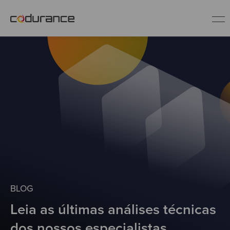
PT
Indústrias
Serviços
Insights
Quem somos
BLOG
Leia as últimas análises técnicas
Fale conosco
dos nossos especialistas.