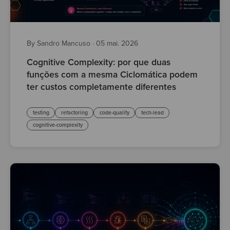
By Sandro Mancuso
·
05 mai. 2026
Cognitive Complexity: por que duas
funções com a mesma Ciclomática podem
ter custos completamente diferentes
testing
refactoring
code-quality
tech-lead
cognitive-complexity