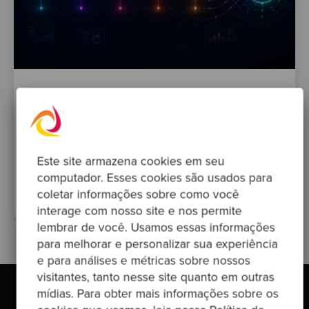
By Sandro Mancuso
·
02 mai. 2026
Série Code Quality para Tech Leads
testing
refactoring
code-quality
cyclomatic-complexity
Este site armazena cookies em seu
tech-lead
cognitive-complexity
code-smells
computador. Esses cookies são usados para
bug-analysis
code-duplication
coletar informações sobre como você
interage com nosso site e nos permite
lembrar de você. Usamos essas informações
para melhorar e personalizar sua experiência
e para análises e métricas sobre nossos
visitantes, tanto nesse site quanto em outras
mídias. Para obter mais informações sobre os