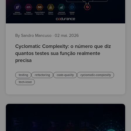
By Sandro Mancuso
·
02 mai. 2026
Cyclomatic Complexity: o número que diz
quantos testes sua função realmente
precisa
testing
refactoring
code-quality
cyclomatic-complexity
tech-lead