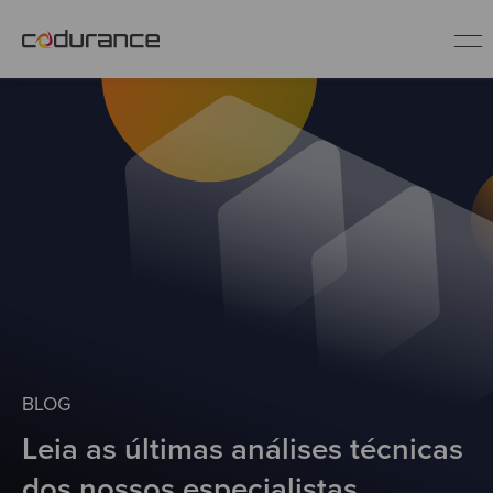
PT
Indústrias
Serviços
Insights
Quem somos
BLOG
Leia as últimas análises técnicas
Fale conosco
dos nossos especialistas.