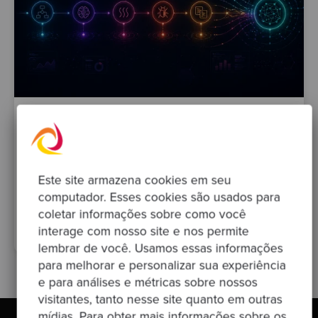
By Sandro Mancuso
·
02 mai. 2026
Série Code Quality para Tech Leads
Este site armazena cookies em seu
testing
refactoring
code-quality
cyclomatic-complexity
computador. Esses cookies são usados para
tech-lead
cognitive-complexity
code-smells
coletar informações sobre como você
bug-analysis
code-duplication
interage com nosso site e nos permite
lembrar de você. Usamos essas informações
para melhorar e personalizar sua experiência
e para análises e métricas sobre nossos
visitantes, tanto nesse site quanto em outras
mídias. Para obter mais informações sobre os