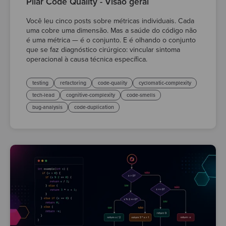
Pilar Code Quality - Visão geral
Você leu cinco posts sobre métricas individuais. Cada
uma cobre uma dimensão. Mas a saúde do código não
é uma métrica — é o conjunto. E é olhando o conjunto
que se faz diagnóstico cirúrgico: vincular sintoma
operacional à causa técnica específica.
testing
refactoring
code-quality
cyclomatic-complexity
tech-lead
cognitive-complexity
code-smells
bug-analysis
code-duplication