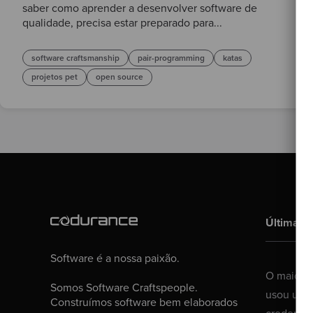
saber como aprender a desenvolver software de
qualidade, precisa estar preparado para...
software craftsmanship
pair-programming
katas
projetos pet
open source
Últimas 
Software é a nossa paixão.
O maior g
Somos Software Craftspeople.
usou um 
Construímos software bem elaborados