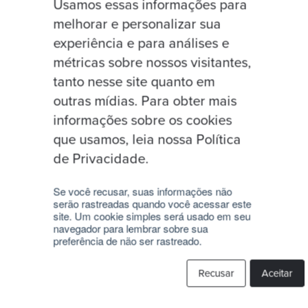
Usamos essas informações para
melhorar e personalizar sua
experiência e para análises e
métricas sobre nossos visitantes,
tanto nesse site quanto em
outras mídias. Para obter mais
informações sobre os cookies
que usamos, leia nossa Política
de Privacidade.
Se você recusar, suas informações não
serão rastreadas quando você acessar este
site. Um cookie simples será usado em seu
Links Úteis
publicações
navegador para lembrar sobre sua
preferência de não ser rastreado.
olpe financeiro do país não
Recusar
Aceitar
Serviços
exploit — usou uma