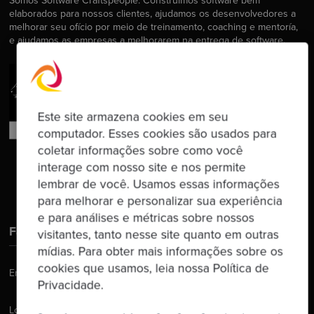
Somos Software Craftspeople. Construímos software bem
elaborados para nossos clientes, ajudamos os desenvolvedores a
melhorar seu ofício por meio de treinamento, coaching e mentoría,
e ajudamos as empresas a melhorarem na entrega de software.
Este site armazena cookies em seu
computador. Esses cookies são usados para
coletar informações sobre como você
interage com nosso site e nos permite
lembrar de você. Usamos essas informações
para melhorar e personalizar sua experiência
e para análises e métricas sobre nossos
Fale Conosco
visitantes, tanto nesse site quanto em outras
mídias. Para obter mais informações sobre os
cookies que usamos, leia nossa Política de
Email:
hello@codurance.com
Privacidade.
Londres