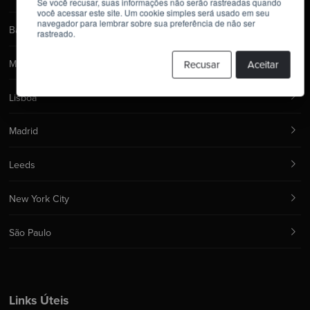
Se você recusar, suas informações não serão rastreadas quando
você acessar este site. Um cookie simples será usado em seu
navegador para lembrar sobre sua preferência de não ser
Barcelona
rastreado.
Manchester
Recusar
Aceitar
Lisboa
Madrid
Leeds
New York City
São Paulo
Links Úteis