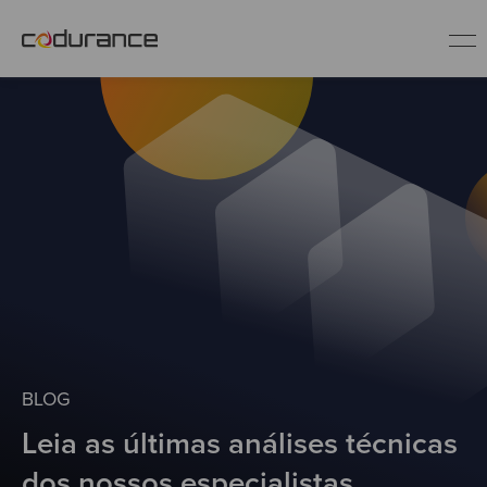
PT
Indústrias
Serviços
Insights
Quem somos
BLOG
Leia as últimas análises técnicas
Fale conosco
dos nossos especialistas.