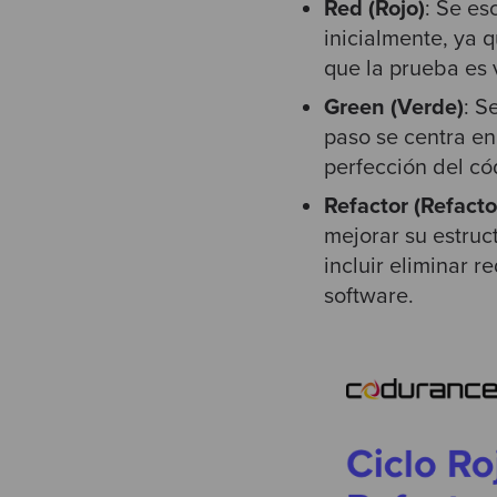
Red (Rojo)
: Se es
inicialmente, ya 
que la prueba es 
Green (Verde)
: S
paso se centra en
perfección del có
Refactor (Refacto
mejorar su estruc
incluir eliminar r
software.