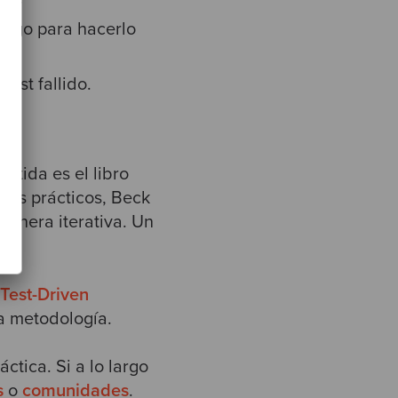
ódigo para hacerlo
est fallido.
rtida es el libro
los prácticos, Beck
manera iterativa. Un
 Test-Driven
a metodología.
ctica. Si a lo largo
s
o
comunidades
.