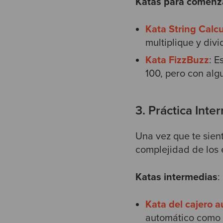
Katas para comenz
Kata String Calcu
multiplique y divi
Kata FizzBuzz
: E
100, pero con alg
3. Práctica Inte
Una vez que te sie
complejidad de los e
Katas intermedias
:
Kata del cajero 
automático como d