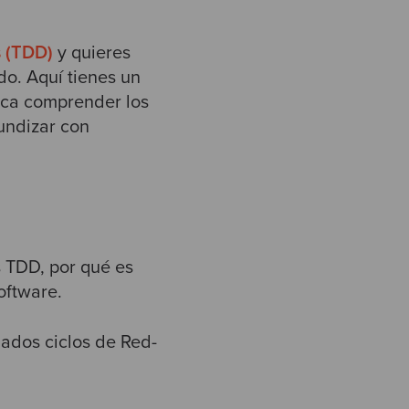
s (TDD)
y quieres
do. Aquí tienes un
ca comprender los
fundizar con
s TDD, por qué es
oftware.
mados ciclos de Red-