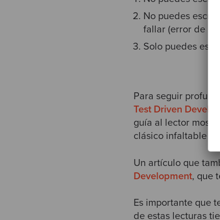
No puedes escribi
fallar (error de co
Solo puedes escri
Para seguir profund
Test Driven Develo
guía al lector most
clásico infaltable e
Un artículo que tamb
Development
, que 
Es importante que te
de estas lecturas t