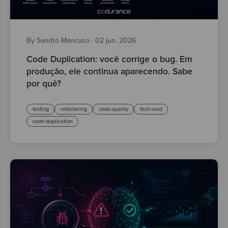
By Sandro Mancuso
·
02 jun. 2026
Code Duplication: você corrige o bug. Em
produção, ele continua aparecendo. Sabe
por quê?
testing
refactoring
code-quality
tech-lead
code-duplication