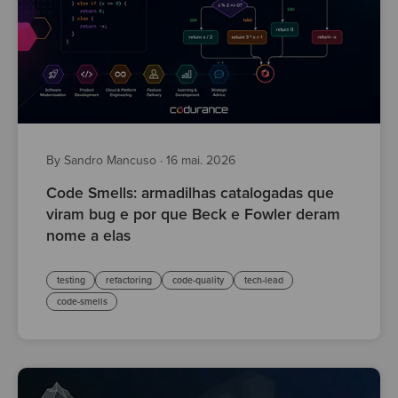
By Sandro Mancuso
·
16 mai. 2026
Code Smells: armadilhas catalogadas que
viram bug e por que Beck e Fowler deram
nome a elas
testing
refactoring
code-quality
tech-lead
code-smells