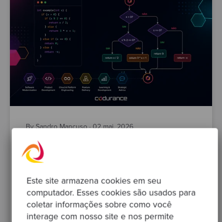
By Sandro Mancuso
·
02 mai. 2026
Cyclomatic Complexity: o número que diz
quantos testes sua função realmente
precisa
Este site armazena cookies em seu
computador. Esses cookies são usados para
testing
refactoring
code-quality
cyclomatic-complexity
coletar informações sobre como você
tech-lead
interage com nosso site e nos permite