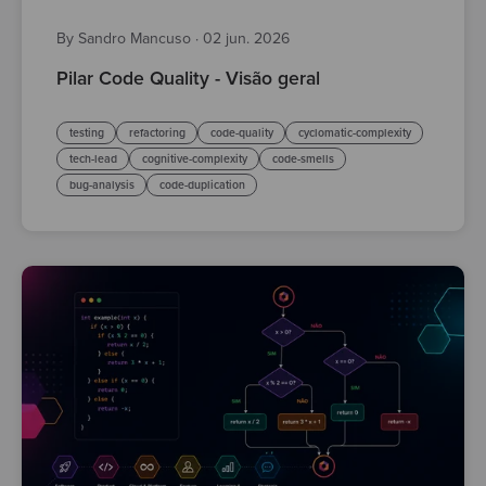
By Sandro Mancuso
·
02 jun. 2026
Pilar Code Quality - Visão geral
testing
refactoring
code-quality
cyclomatic-complexity
tech-lead
cognitive-complexity
code-smells
bug-analysis
code-duplication