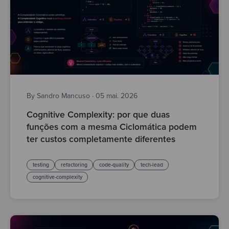
By Sandro Mancuso
·
05 mai. 2026
Cognitive Complexity: por que duas
funções com a mesma Ciclomática podem
ter custos completamente diferentes
testing
refactoring
code-quality
tech-lead
cognitive-complexity