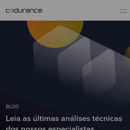
PT
Indústrias
Serviços
Insights
Quem somos
BLOG
Leia as últimas análises técnicas
Fale conosco
dos nossos especialistas.