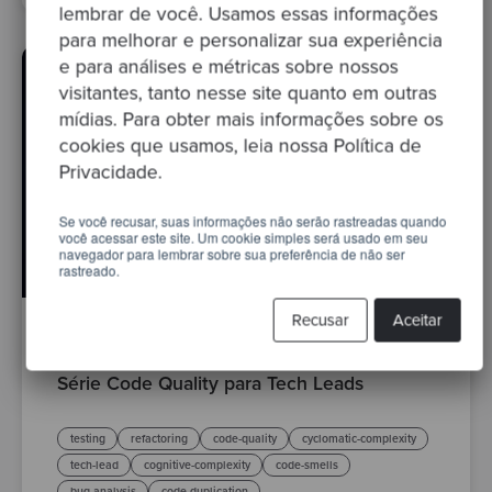
lembrar de você. Usamos essas informações
para melhorar e personalizar sua experiência
e para análises e métricas sobre nossos
visitantes, tanto nesse site quanto em outras
mídias. Para obter mais informações sobre os
cookies que usamos, leia nossa Política de
Privacidade.
Se você recusar, suas informações não serão rastreadas quando
você acessar este site. Um cookie simples será usado em seu
navegador para lembrar sobre sua preferência de não ser
rastreado.
Recusar
Aceitar
By Sandro Mancuso
·
02 mai. 2026
Série Code Quality para Tech Leads
testing
refactoring
code-quality
cyclomatic-complexity
tech-lead
cognitive-complexity
code-smells
bug-analysis
code-duplication