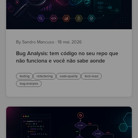
By Sandro Mancuso
·
18 mai. 2026
Bug Analysis: tem código no seu repo que
não funciona e você não sabe aonde
testing
refactoring
code-quality
tech-lead
bug-analysis