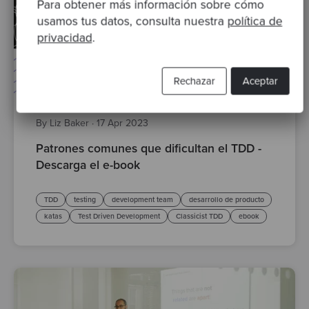
Para obtener más información sobre cómo
usamos tus datos, consulta nuestra
política de
privacidad
.
Rechazar
Aceptar
By Liz Baker
·
17 Apr 2023
Patrones comunes que dificultan el TDD -
Descarga el e-book
TDD
testing
development team
desarrollo de producto
katas
Test Driven Development
Classicist TDD
ebook