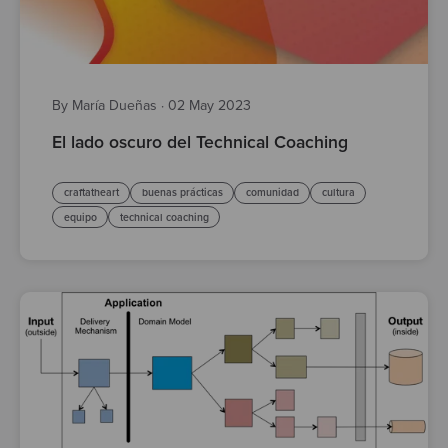
By María Dueñas
·
02 May 2023
El lado oscuro del Technical Coaching
craftatheart
buenas prácticas
comunidad
cultura
equipo
technical coaching