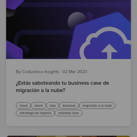
By Codurance Insights
·
02 Mar 2023
¿Estás saboteando tu business case de
migración a la nube?
cloud
azure
aws
business
migración a la nube
estrategia de negocio
business case