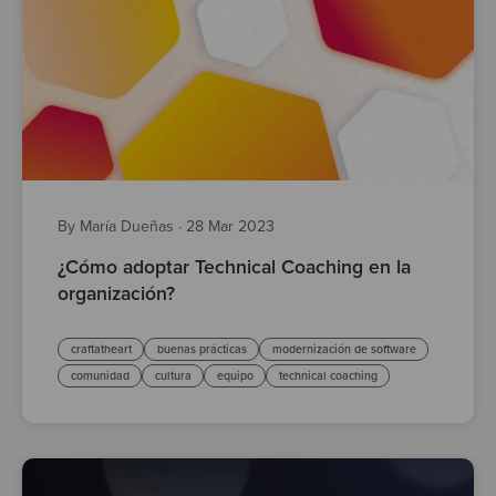
By María Dueñas
·
28 Mar 2023
¿Cómo adoptar Technical Coaching en la
organización?
craftatheart
buenas prácticas
modernización de software
comunidad
cultura
equipo
technical coaching