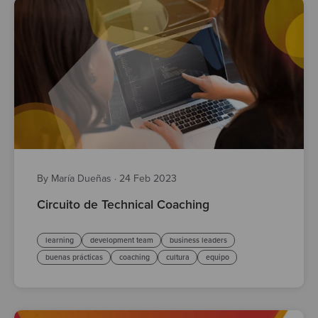
By María Dueñas
·
24 Feb 2023
Circuito de Technical Coaching
learning
development team
business leaders
buenas prácticas
coaching
cultura
equipo