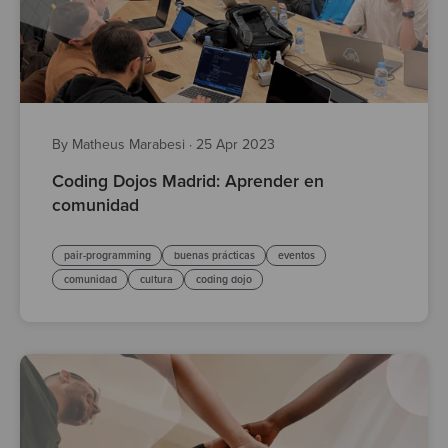
By Matheus Marabesi
·
25 Apr 2023
Coding Dojos Madrid: Aprender en
comunidad
pair-programming
buenas prácticas
eventos
comunidad
cultura
coding dojo