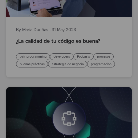
By María Dueñas
·
31 May 2023
¿La calidad de tu código es buena?
pair-programming
developers
Podcasts
procesos
buenas prácticas
estrategia de negocio
programación