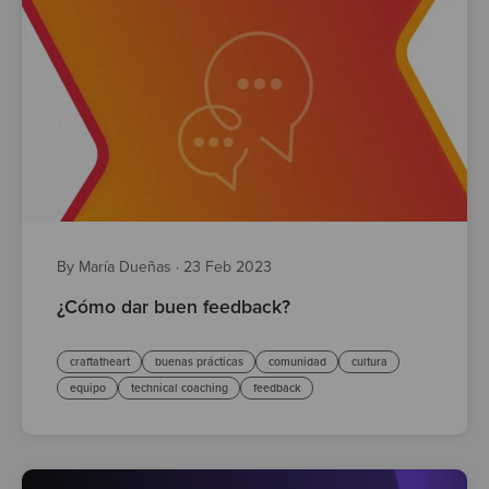
By María Dueñas
·
23 Feb 2023
¿Cómo dar buen feedback?
craftatheart
buenas prácticas
comunidad
cultura
equipo
technical coaching
feedback