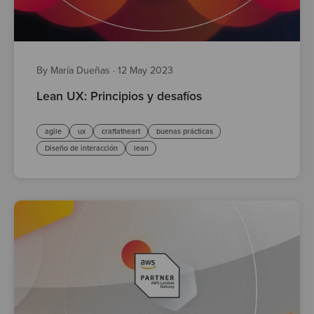
By María Dueñas
·
12 May 2023
Lean UX: Principios y desafíos
agile
ux
craftatheart
buenas prácticas
Diseño de interacción
lean