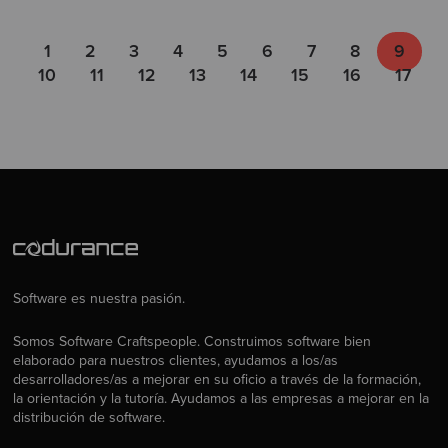
1
2
3
4
5
6
7
8
9
10
11
12
13
14
15
16
17
Software es nuestra pasión.
Somos Software Craftspeople. Construimos software bien
elaborado para nuestros clientes, ayudamos a los/as
desarrolladores/as a mejorar en su oficio a través de la formación,
la orientación y la tutoría. Ayudamos a las empresas a mejorar en la
distribución de software.