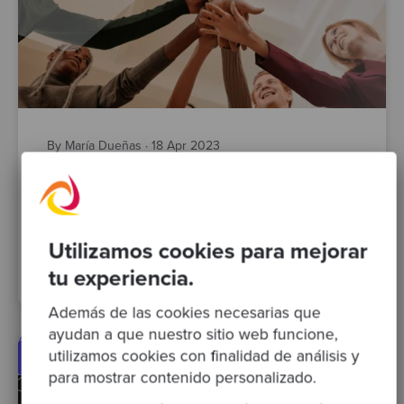
By María Dueñas
·
18 Apr 2023
¿Cómo promover la colaboración en el
equipo?
Utilizamos cookies para mejorar
agile
craftatheart
buenas prácticas
comunidad
cultura
equipo
tu experiencia.
Además de las cookies necesarias que
ayudan a que nuestro sitio web funcione,
utilizamos cookies con finalidad de análisis y
para mostrar contenido personalizado.