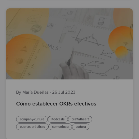
By María Dueñas
·
26 Jul 2023
Cómo establecer OKRs efectivos
company-culture
Podcasts
craftatheart
buenas prácticas
comunidad
cultura