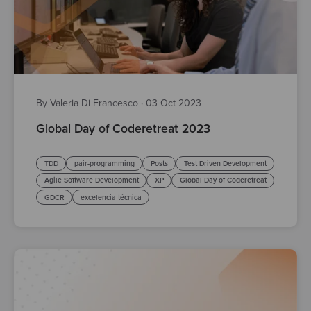
By Valeria Di Francesco
·
03 Oct 2023
Global Day of Coderetreat 2023
TDD
pair-programming
Posts
Test Driven Development
Agile Software Development
XP
Global Day of Coderetreat
GDCR
excelencia técnica