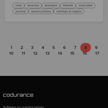
cloud
serverless
developers
Podcasts
cloud native
procesos
buenas prácticas
estrategia de negocio
1
2
3
4
5
6
7
8
9
10
11
12
13
14
15
16
17
Software es nuestra pasión.