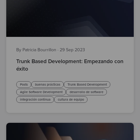
By Patricia Bourrillon
·
29 Sep 2023
Trunk Based Development: Empezando con
éxito
Posts
buenas prácticas
Trunk Based Development
Agile Software Development
desarrollo de software
integración continua
cultura de equipo