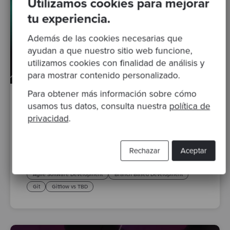
Utilizamos cookies para mejorar
tu experiencia.
Además de las cookies necesarias que
ayudan a que nuestro sitio web funcione,
utilizamos cookies con finalidad de análisis y
para mostrar contenido personalizado.
Para obtener más información sobre cómo
By Codurance Insights
·
08 Aug 2023
usamos tus datos, consulta nuestra
política de
privacidad
.
Trunk-Based Development: potenciando
desarrollo ágil
Rechazar
Aceptar
Posts
buenas prácticas
Trunk Based Development
Agile Software Development
Branch Based Development
Git
Gitflow vs TBD