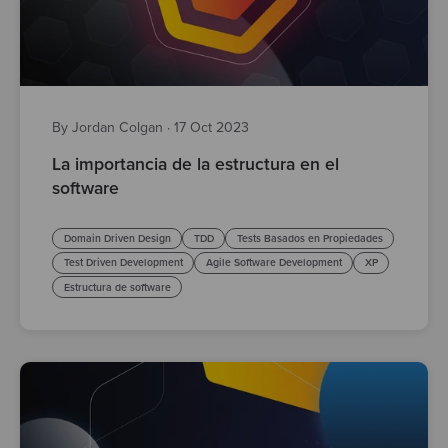
By Jordan Colgan
·
17 Oct 2023
La importancia de la estructura en el
software
Domain Driven Design
TDD
Tests Basados en Propiedades
Test Driven Development
Agile Software Development
XP
Estructura de software