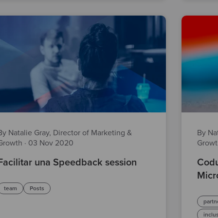
By Natalie Gray, Director of Marketing &
By Nat
Growth
·
03 Nov 2020
Grow
Facilitar una Speedback session
Codu
Micr
team
Posts
partn
inclu