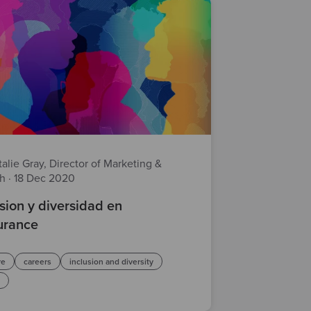
alie Gray, Director of Marketing &
th
·
18 Dec 2020
usion y diversidad en
urance
re
careers
inclusion and diversity
s