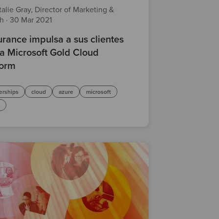
alie Gray, Director of Marketing &
th
·
30 Mar 2021
rance impulsa a sus clientes
la Microsoft Gold Cloud
form
erships
cloud
azure
microsoft
s