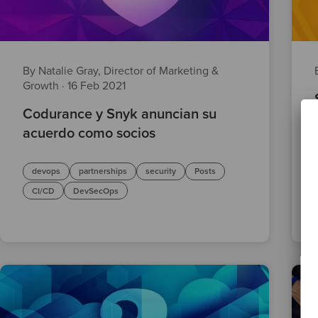
By Natalie Gray, Director of Marketing &
Growth
·
16 Feb 2021
Codurance y Snyk anuncian su
acuerdo como socios
devops
partnerships
security
Posts
CI/CD
DevSecOps