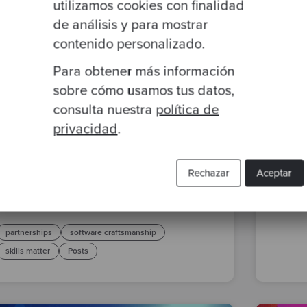
utilizamos cookies con finalidad
de análisis y para mostrar
contenido personalizado.
Para obtener más información
sobre cómo usamos tus datos,
consulta nuestra
política de
By Ale
privacidad
.
Mi v
By David Hall
·
05 Feb 2021
Rechazar
Aceptar
Codurance and Skills Matter
cultu
launch a deeper partnership
craft
partnerships
software craftsmanship
skills matter
Posts