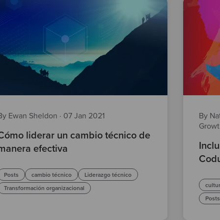
By Ewan Sheldon
·
07 Jan 2021
By Nat
Grow
Cómo liderar un cambio técnico de
Incl
manera efectiva
Cod
Posts
cambio técnico
Liderazgo técnico
cultu
Transformación organizacional
Post