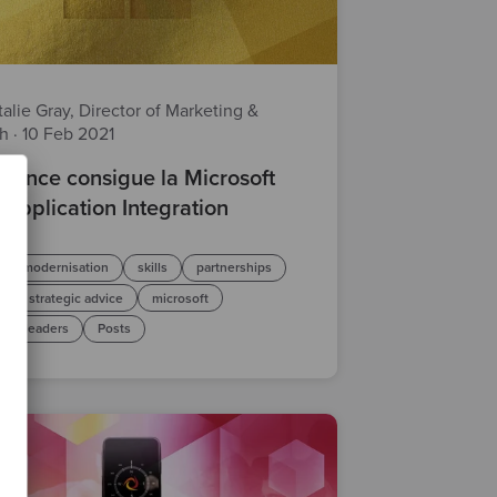
alie Gray, Director of Marketing &
th
·
10 Feb 2021
rance consigue la Microsoft
 Application Integration
are modernisation
skills
partnerships
d
strategic advice
microsoft
ess leaders
Posts