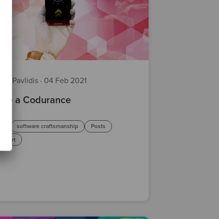
xis Pavlidis
·
04 Feb 2021
iaje a Codurance
re
software craftsmanship
Posts
atheart