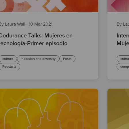
By Laura Wall
·
10 Mar 2021
By La
Codurance Talks: Mujeres en
Inte
tecnología-Primer episodio
Muje
culture
inclusion and diversity
Posts
cultu
Podcasts
comp