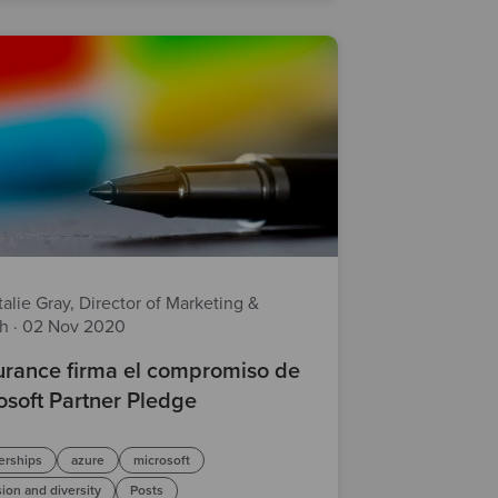
alie Gray, Director of Marketing &
th
·
02 Nov 2020
rance firma el compromiso de
osoft Partner Pledge
erships
azure
microsoft
sion and diversity
Posts