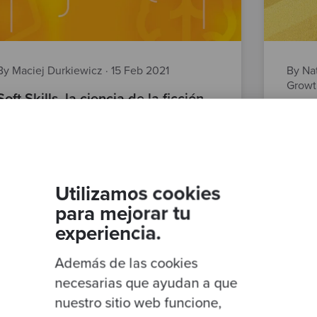
By Maciej Durkiewicz
·
15 Feb 2021
By Nat
Grow
Soft Skills, la ciencia de la ficción
Codu
Gold
developers
Posts
soft skills
softw
Utilizamos cookies
clou
para mejorar tu
busin
experiencia.
Además de las cookies
necesarias que ayudan a que
nuestro sitio web funcione,