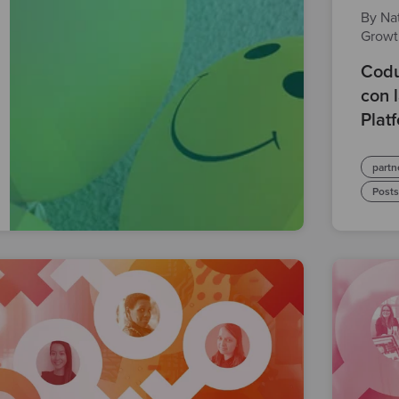
By Nat
Grow
Codu
con 
Plat
partn
Post