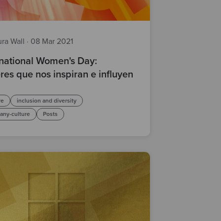
ura Wall
·
08 Mar 2021
rnational Women's Day:
res que nos inspiran e influyen
re
inclusion and diversity
any-culture
Posts