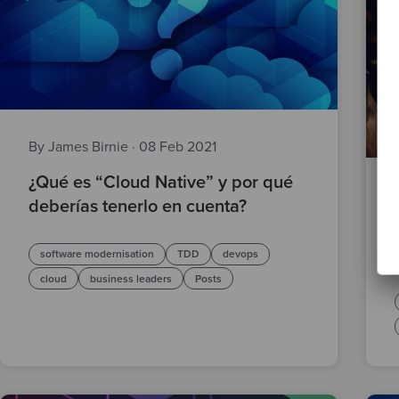
By James Birnie
·
08 Feb 2021
¿Qué es “Cloud Native” y por qué
deberías tenerlo en cuenta?
software modernisation
TDD
devops
cloud
business leaders
Posts